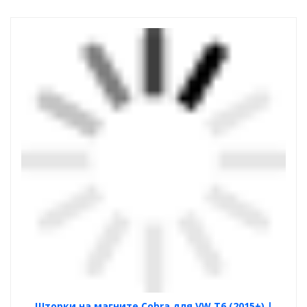
Шторки на магните Cobra для VW T6 (2015+) |