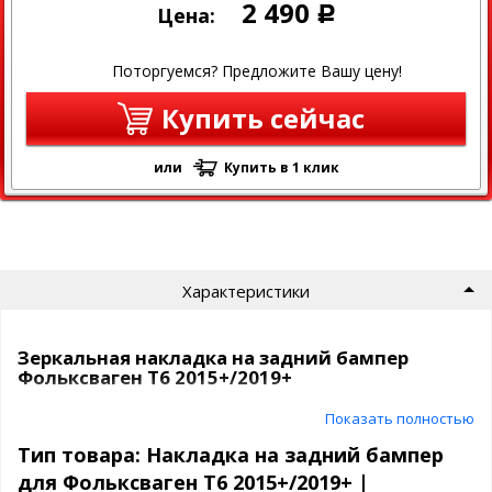
2 490
Цена:
Р
Поторгуемся? Предложите Вашу цену!
Купить сейчас
или
Купить в 1 клик
Характеристики
Зеркальная накладка на задний бампер
Фольксваген Т6 2015+/2019+
Показать полностью
Марка и модель: Фольксваген Т6 2015+/2019+
Страна: Россия
Тип товара: Накладка на задний бампер
Защитная накладка на задний бампер на Фольксваген Т6
для Фольксваген Т6 2015+/2019+ |
2015+/2019+ от российского производителя эффективно