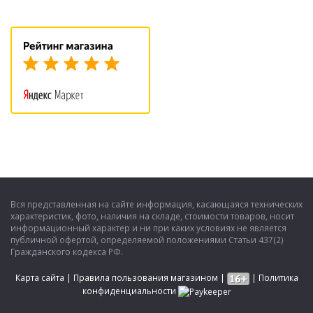
Вся представленная на сайте информация, касающаяся технических
характеристик, фото, наличия на складе, стоимости товаров, носит
информационный характер и ни при каких условиях не является
публичной офертой, определяемой положениями Статьи 437(2)
Гражданского кодекса РФ.
Карта сайта
|
Правила пользования магазином
|
|
Политика
конфиденциальности