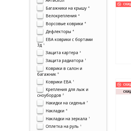
Антискол
СКИ
Багажники на крышу
4
Велокрепления
4
Ворсовые коврики
4
Дефлекторы
4
ЕВА коврики с бортами
3д
1
Защита картера
3
Защита радиатора
1
Коврики в салон и
багажник
6
Коврики ЕВА
1
СКИ
Крепления для лыж и
СКИД
сноубордов
2
Накидки на сиденья
7
Накладки
4
Накладки на зеркала
1
Оплетка на руль
1