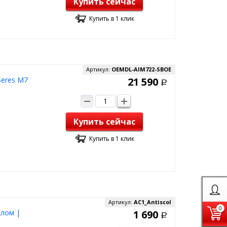
Купить сейчас
Купить в 1 клик
Артикул:
OEMDL-AIM722-SBOE
Seres M7
21 590
Р
Купить сейчас
Купить в 1 клик
Артикул:
AC1_Antiscol
0
клом |
1 690
Р