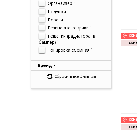
Органайзер
3
Подушки
1
Пороги
1
Резиновые коврики
1
Решетки (радиатора, в
СКИ
бампер)
1
СКИД
Тонировка съемная
1
Бренд
Сбросить все фильтры
СКИ
СКИД