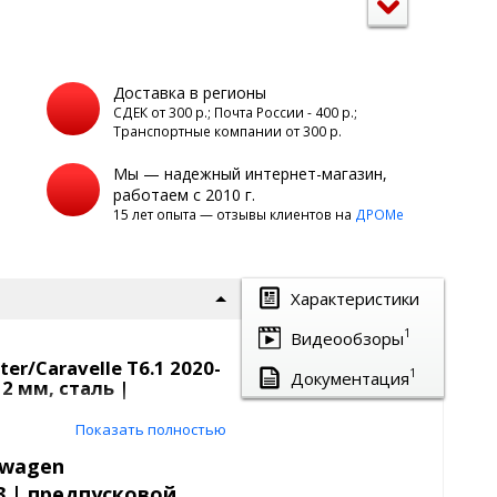
Доставка в регионы
а
СДЕК от 300 р.; Почта России - 400 р.;
Транспортные компании от 300 р.
Мы — надежный интернет-магазин,
работаем с 2010 г.
15 лет опыта — отзывы клиентов на
ДРОМе
Характеристики
1
Видеообзоры
r/Caravelle T6.1 2020-
1
Документация
2 мм, сталь |
Показать полностью
or
предназначена для
6.1 2020-2023
. Конструкция
swagen
догревателя от механических
23 | предпусковой