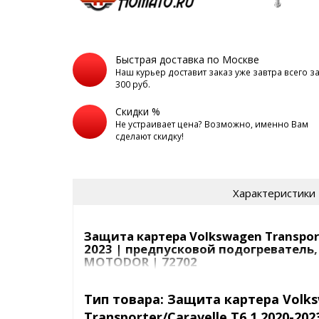
Быстрая доставка по Москве
Наш курьер доставит заказ уже завтра всего з
300 руб.
Скидки %
Не устраивает цена? Возможно, именно Вам
сделают скидку!
Характеристики
Защита картера Volkswagen Transporte
2023 | предпусковой подогреватель, 
MOTODOR | 72702
Защита предпускового подогревателя Motod
установки на
Volkswagen Transporter/Caravelle T
Тип товара: Защита картера Volk
обеспечивает надёжную защиту предпускового по
Transporter/Caravelle T6.1 2020-20