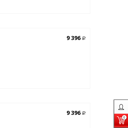
9 396
Р
9 396
Р
0