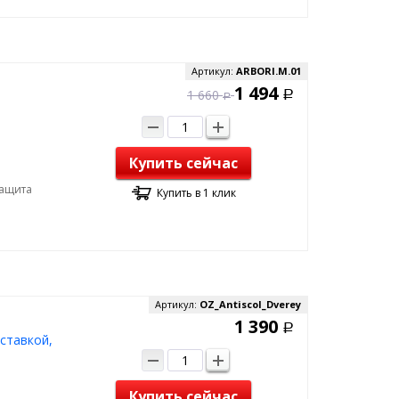
Артикул:
ARBORI.M.01
1 494
1 660
Р
Р
Купить сейчас
Защита
Купить в 1 клик
Артикул:
OZ_Antiscol_Dverey
1 390
Р
ставкой,
Купить сейчас