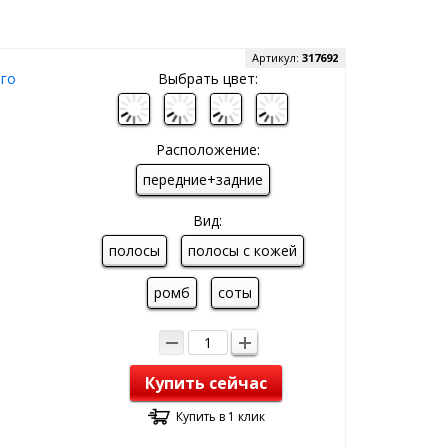
Артикул:
317692
ого
Выбрать цвет:
Расположение:
передние+задние
Вид:
полосы
полосы с кожей
ромб
соты
Купить сейчас
Купить в 1 клик