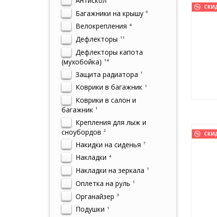
Антискол
СКИ
Багажники на крышу
6
Велокрепления
4
Дефлекторы
11
Дефлекторы капота
(мухобойка)
14
Защита радиатора
1
Коврики в багажник
1
Коврики в салон и
багажник
1
Крепления для лыж и
сноубордов
2
СКИ
Накидки на сиденья
7
Накладки
4
Накладки на зеркала
1
Оплетка на руль
1
Органайзер
3
Подушки
1