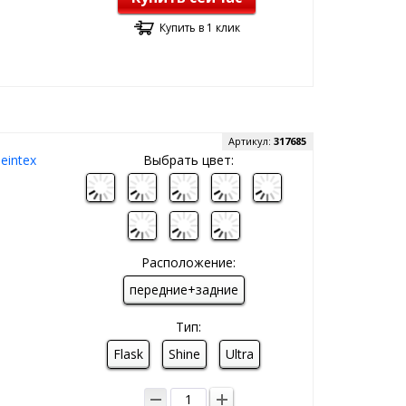
Купить в 1 клик
Артикул:
317685
eintex
Выбрать цвет:
Расположение:
передние+задние
Тип:
Flask
Shine
Ultra