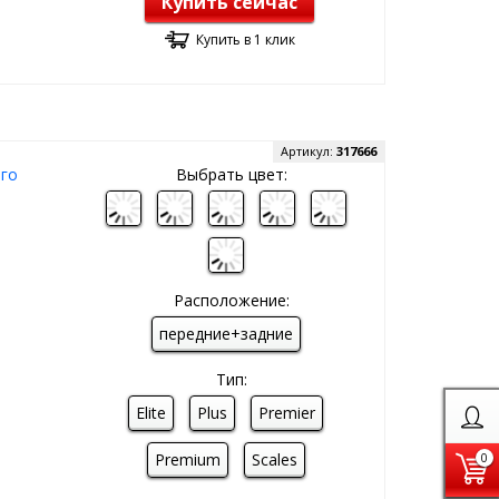
Купить сейчас
Купить в 1 клик
Артикул:
317666
ого
Выбрать цвет:
Расположение:
передние+задние
Тип:
Elite
Plus
Premier
Premium
Scales
0