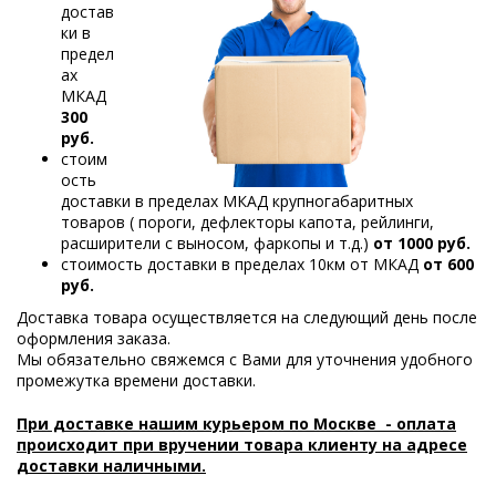
достав
ки в
предел
ах
МКАД
300
руб.
стоим
ость
доставки в пределах МКАД крупногабаритных
товаров ( пороги, дефлекторы капота, рейлинги,
расширители с выносом, фаркопы и т.д.)
от 1000 руб.
стоимость доставки в пределах 10км от МКАД
от 600
руб.
Доставка товара осуществляется на следующий день после
оформления заказа.
Мы обязательно свяжемся с Вами для уточнения удобного
промежутка времени доставки.
При доставке нашим курьером по Москве - оплата
происходит при вручении товара клиенту на адресе
доставки наличными.