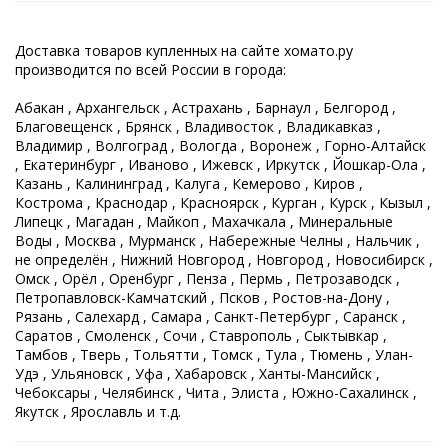
Доставка товаров купленных на сайте хомато.ру
производится по всей России в города:
Абакан , Архангельск , Астрахань , Барнаул , Белгород ,
Благовещенск , Брянск , Владивосток , Владикавказ ,
Владимир , Волгоград , Вологда , Воронеж , Горно-Алтайск
, Екатеринбург , Иваново , Ижевск , Иркутск , Йошкар-Ола ,
Казань , Калининград , Калуга , Кемерово , Киров ,
Кострома , Краснодар , Красноярск , Курган , Курск , Кызыл ,
Липецк , Магадан , Майкоп , Махачкала , Минеральные
Воды , Москва , Мурманск , Набережные Челны , Нальчик ,
не определён , Нижний Новгород , Новгород , Новосибирск ,
Омск , Орёл , Оренбург , Пенза , Пермь , Петрозаводск ,
Петропавловск-Камчатский , Псков , Ростов-на-Дону ,
Рязань , Салехард , Самара , Санкт-Петербург , Саранск ,
Саратов , Смоленск , Сочи , Ставрополь , Сыктывкар ,
Тамбов , Тверь , Тольятти , Томск , Тула , Тюмень , Улан-
Удэ , Ульяновск , Уфа , Хабаровск , Ханты-Мансийск ,
Чебоксары , Челябинск , Чита , Элиста , Южно-Сахалинск ,
Якутск , Ярославль и т.д.