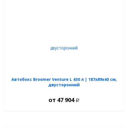
Перед использованием уточните максимально допустимую
нагрузку на крышу вашего автомобиля у производителя.
Учитывайте вес бокса, багажника и груза при расчётах.
Выбирая
LUX TAVR
, вы получаете надёжность, стиль и удобство
в каждой поездке!
Автобокс Broomer Venture L 430 л | 187х89х40 см,
двусторонний
от
47 904
Р