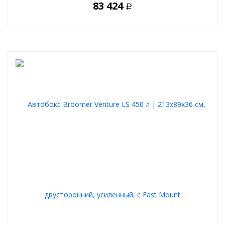
83 424
Р