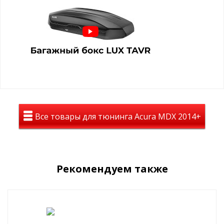
позволяет использовать максимум пространства при
перевозке багажа.
Универсальная система крепления бокса LUX TAVR позволяет
устанавливать бокс на поперечины багажников любых
производителей
Модели и характеристики
LUX TAVR 140 (440 л) - компактный
Габариты: 1420х910х450 мм
Вес: 19.5 кг
Все товары для тюнинга Acura MDX 2014+
LUX TAVR 175 (450 л) - средний
Габариты: 1750х850х400 мм
Вес: 21.3 кг
LUX TAVR 197 (520 л) - длинный
Рекомендуем также
Габариты: 1970х890х400 мм
Вес: 27.5 кг
Преимущества автобокса LUX TAVR
Современный дизайн
- выразительные формы,