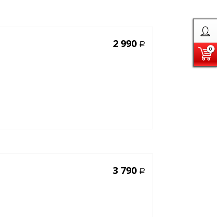
2 990
Р
0
3 790
Р