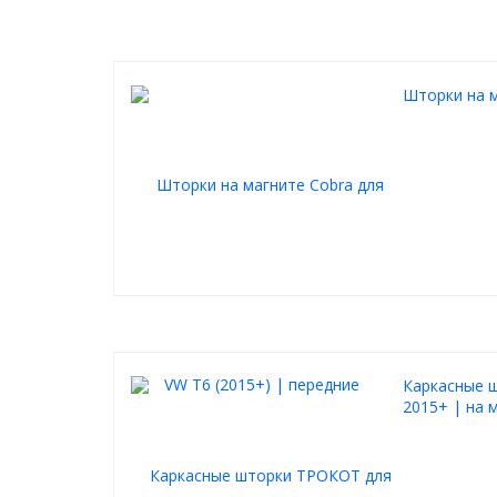
не мешают обзору (прозрачность 70-80%)
не слетают от опускания стекла
не слетают на высокой скорости
Шторки на м
Каркасные ш
2015+ | на 