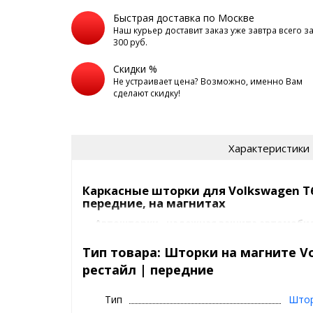
Быстрая доставка по Москве
Наш курьер доставит заказ уже завтра всего з
300 руб.
Скидки %
Не устраивает цена? Возможно, именно Вам
сделают скидку!
Характеристики
Каркасные шторки для Volkswagen T6
передние, на магнитах
Автошторки - надежная защита автомобил
взглядов.
Тип товара: Шторки на магните Vo
Лучшая альтернатива то
рестайл | передние
Основные преимущества шторок 
Тип
Што
2020+ рестайл