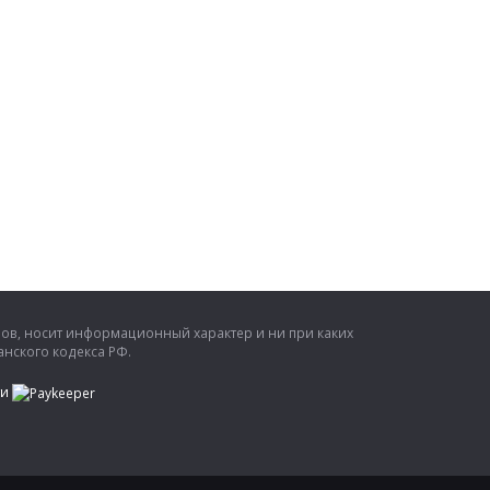
ров, носит информационный характер и ни при каких
нского кодекса РФ.
ти