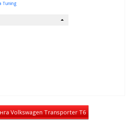
a Tuning
на в 2 раза
иле, кто у вас находится -
 Вас и ваш авто.
еживать - оштрафуют или нет.
это абсолютно законно.
можно смело, открыв окна,
мошкары и т.д.
ого пуха, пыльцы и пыли.
га Volkswagen Transporter T6
проем двери