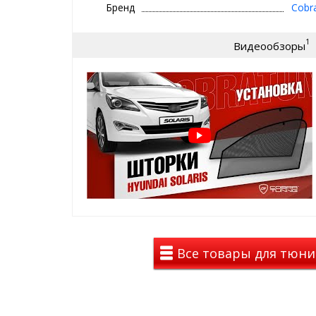
Бренд
Cobr
Защита от солнца
Обшивка авто не выгорает, снижается нагрев сало
1
Видеообзоры
Защита от взглядов
Зачем знать людям, что происходит у вас в автомоб
сохраните приватность.
Никому не нравятся взгляды посторонних людей на
Защита от штрафов
Можно конечно затонироваться и каждый раз пер
со шторками Cobra можно не переживать, так как 
Защита от насекомых, пыли и пуха
Шторки также выполняют роль москитной сетки и 
наслаждаться природой без назойливых комаров, 
А также - важно аллергиков - избавится от тополин
Все товары для тюнин
Особенности и установка:
держатся на магнитах, ставятся в оконный 
элементарная установка и снятие