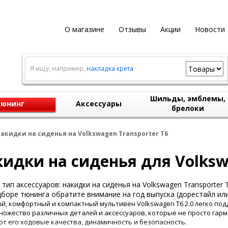
О магазине
Отзывы
Акции
Новости
Я ищу, например,
накладка крета
Шильды, эмблемы,
юнинг
Аксессуары
брелоки
акидки на сиденья на Volkswagen Transporter T6
идки на сиденья для Volkswa
тип аксессуаров: накидки на сиденья на Volkswagen Transporter T
боре тюнинга обратите внимание на год выпуска (дорестайл или
й, комфортный и компактный мультивен Volkswagen T6 2.0 легко под
ножество различных деталей и аксессуаров, которые не просто гар
т его ходовые качества, динамичность и безопасность.