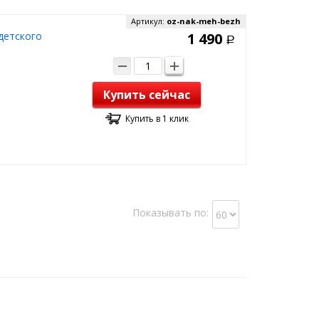
Артикул:
oz-nak-meh-bezh
детского
1 490
Р
Купить сейчас
Купить в 1 клик
Показывать по: