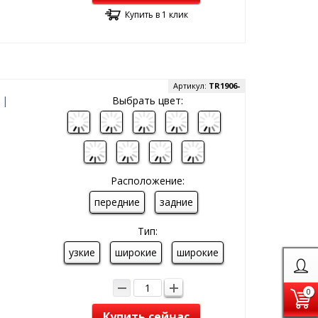
Купить в 1 клик
Артикул:
TR1906-
 |
Выбрать цвет:
Расположение:
передние
задние
Тип:
узкие
широкие
широкие
0
Купить сейчас