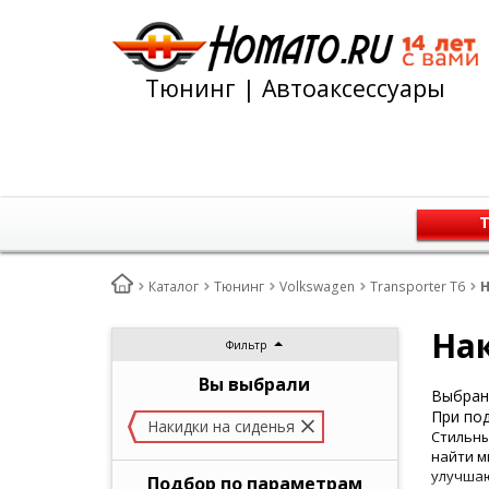
Тюнинг | Автоаксессуары
Т
Каталог
Тюнинг
Volkswagen
Transporter T6
Н
Нак
Фильтр
Вы выбрали
Выбран 
При под
Накидки на сиденья
Стильны
найти м
улучшаю
Подбор по параметрам