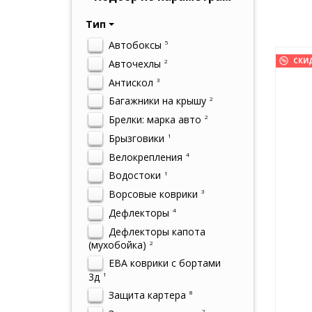
Тип
Автобоксы
5
СКИ
Авточехлы
2
Антискол
3
Багажники на крышу
2
Брелки: марка авто
2
Брызговики
1
Велокрепления
4
Водостоки
1
Ворсовые коврики
3
Дефлекторы
4
Дефлекторы капота
(мухобойка)
2
ЕВА коврики с бортами
3д
1
Защита картера
8
2