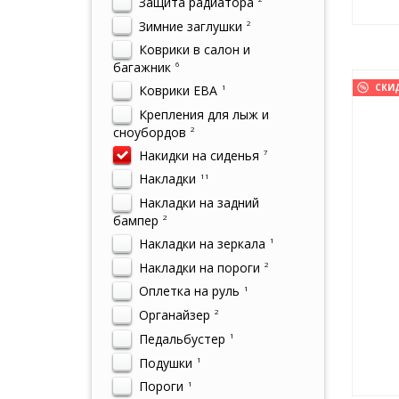
Защита радиатора
Зимние заглушки
2
Коврики в салон и
багажник
6
СКИ
Коврики ЕВА
1
Крепления для лыж и
сноубордов
2
Накидки на сиденья
7
Накладки
11
Накладки на задний
бампер
2
Накладки на зеркала
1
Накладки на пороги
2
Оплетка на руль
1
Органайзер
2
Педальбустер
1
Подушки
1
Пороги
1