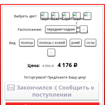
СКИДКА
Выбрать цвет:
передние+задние
-
Расположение:
полосы
полосы с кожей
ромб
соты
Вид:
-
4 176
Цена:
Р
4 350
Р
Поторгуемся? Предложите Вашу цену!
Закончился :( Сообщить о
поступлении