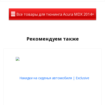
Материал
Велюр – востребованный обивочный материал. Его широкого
Все товары для тюнинга Acura MDX 2014+
используют при изготовлении автомобильных аксессуаров. Он
не греется на солнце, красиво, богато и одновременно уютно
выглядит.
Велюровые накидки для кресел стойко переносят
механические воздействия, надежно защищают само сидение
Рекомендуем также
от грязи, пыли и влаги.
Роскошный вид
Любой салон автомобиля приобретет премиальный, изящный и
стильный вид
Абсолютный комфорт
Накидки используются крыглый год, они согреют зимой и
подарят комфорт летом
Качественный материал
При изготовлении используются материалы и фурнитура
высшего качества и износостойкости
Плюсы накидок на сидения из велюра