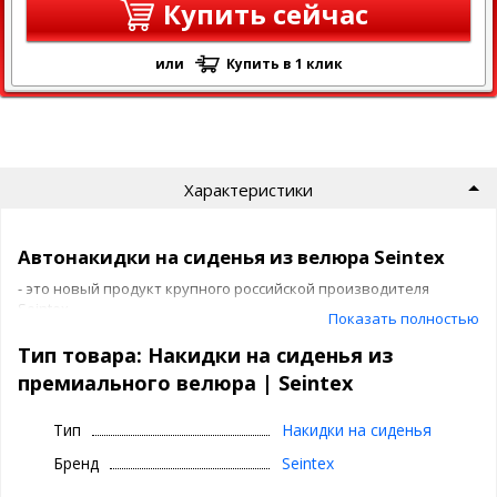
Купить сейчас
или
Купить в 1 клик
Характеристики
Автонакидки на сиденья из велюра Seintex
- это новый продукт крупного российской производителя
Seintex.
Показать полностью
Тип товара: Накидки на сиденья из
Cтильный и индивидуальный интерьер
премиального велюра | Seintex
автомобиля с защитой от повреждений и
загрязнений
Тип
Накидки на сиденья
Основные преимущества накидок
Бренд
Seintex
Сеинтекс