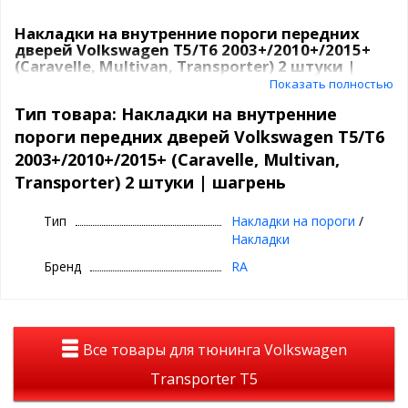
Накладки на внутренние пороги передних
дверей Volkswagen T5/T6 2003+/2010+/2015+
(Caravelle, Multivan, Transporter) 2 штуки |
шагрень
Показать полностью
Тип товара: Накладки на внутренние
Артикул: NV-153802
пороги передних дверей Volkswagen T5/T6
Поверхность: шагрень
2003+/2010+/2015+ (Caravelle, Multivan,
Покрытие: нет
Вес: 300 гр
Transporter) 2 штуки | шагрень
Размер в упаковке: 600х250х50 мм
Тип упаковки: полиэтилен
Тип
Накладки на пороги
/
Комплектация: Деталь (АБС-пластик)-2 шт., двухсторонний скотч
Накладки
3М.
В процессе активной эксплуатации автомобиля повреждается
Бренд
RA
лакокрасочное покрытие внутренней части порогов передних
дверей. Повреждается порог при посадке-высадке водителя
или пассажира. Защитные накладки на внутренние части
порогов передних дверей помогают предотвратить
повреждение лакокрасочного покрытия. В том случае, если
Все товары для тюнинга Volkswagen
верхняя поверхность порогов передних дверей Вашего
автомобиля уже повреждена, с помощью установки накладок
Transporter T5
вы сможете скрыть все царапины и сколы.