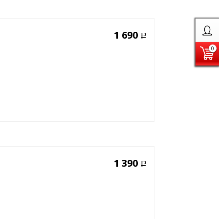
1 690
Р
0
1 390
Р