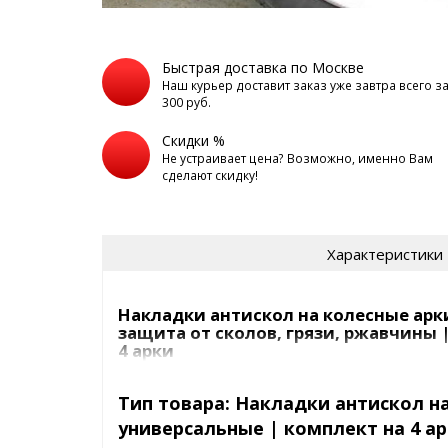
Быстрая доставка по Москве
Наш курьер доставит заказ уже завтра всего з
300 руб.
Скидки %
Не устраивает цена? Возможно, именно Вам
сделают скидку!
Характеристики
Накладки антискол на колесные арк
защита от сколов, грязи, ржавчины 
4 арки
Поможет
избежать сколов
на новых авто или
ск
Тип товара: Накладки антискол на
ржавчины
на колесных арках - излюбенное место
универсальные | комплект на 4 а