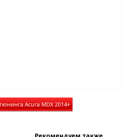
щиты кромки крыла от сколов и
 и т.д. Особенность накладок в
 аккуратно и штатно, как
падания всяких химических
раняет свою форму от -50 °C до
ам и длительное время
становка изделий делается на
ь накладки, необходимо
тановки.
тюнинга Acura MDX 2014+
Рекомендуем также