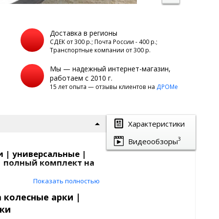
Доставка в регионы
а
СДЕК от 300 р.; Почта России - 400 р.;
Транспортные компании от 300 р.
Мы — надежный интернет-магазин,
работаем с 2010 г.
15 лет опыта — отзывы клиентов на
ДРОМе
Характеристики
3
Видеообзоры
и | универсальные |
| полный комплект на
Показать полностью
роет старые сколы и
очаги
 колесные арки |
 рыжиков и отбитой краски.
рки