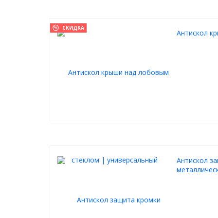
СКИДКА
Антискол к
Антискол за
металлическ