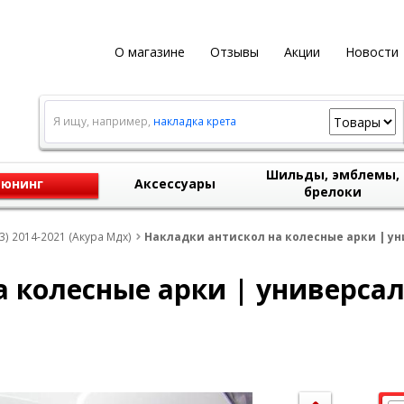
О магазине
Отзывы
Акции
Новости
Я ищу, например,
накладка крета
Шильды, эмблемы,
юнинг
Аксессуары
брелоки
3) 2014-2021 (Акура Мдх)
Накладки антискол на колесные арки | ун
 колесные арки | универсал