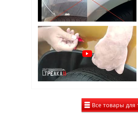
Антискол накладки на арки предназначены для за
царапин , которые появляются из-за камней, песка
небольшой ширине, благодаря чему они смотрятся
будто с завода поставлены..
Надёжность
:
Они не теряют форму, не деформируются после по
реагентов: кислот, щелочей и жиров. Материал сох
+50 °C. Поверхность изделия устойчива к царапин
сохраняет привлекательный внешний вид.
Установка:
Накладки устанавливаются на арки автомобиля. У
двусторонний скотч. Чтобы правильно установит
хорошо обезжирить предполагаемое место для ус
Все товары для 