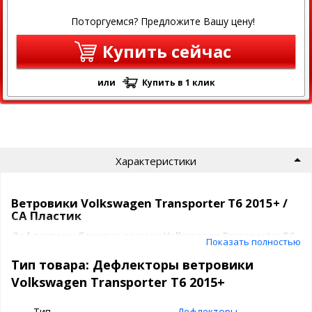
Поторгуемся? Предложите Вашу цену!
Купить сейчас
или
Купить в 1 клик
Характеристики
Ветровики Volkswagen Transporter T6 2015+ /
СА Пластик
Дефлекторы боковых окон на Volkswagen Transporter T6
Показать полностью
2015+
– это надежная защита от попадания осадков, воды и
загрязнений в салон автомобиля и солнечных лучей.
Тип товара: Дефлекторы ветровики
Volkswagen Transporter T6 2015+
Преимущества дефлекторов окон:
Эффективная защита:
отводят воду, брызги и
Тип
Дефлекторы