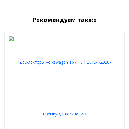
защитой от загрязнений и стильным внешним видом вашего
автомобиля.
Купить дефлекторы окон Volkswagen Transporter T6 2015+
Рекомендуем также
можно прямо сейчас – оформляйте заказ и обеспечьте своему
автомобилю надежную защиту!