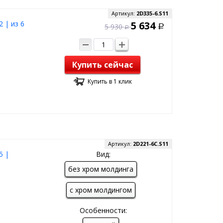
Артикул:
2D335-6.S11
 | из 6
5 634
5 930
Р
Р
Купить сейчас
Купить в 1 клик
Артикул:
2D221-6C.S11
5 |
Вид:
без хром молдинга
с хром молдингом
Особенности: