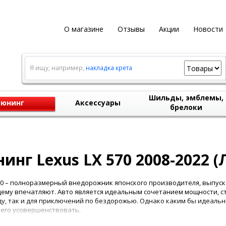
О магазине
Отзывы
Акции
Новости
Я ищу, например,
накладка крета
Шильды, эмблемы,
юнинг
Аксессуары
брелоки
инг Lexus LX 570 2008-2022 (
70 – полноразмерный внедорожник японского производителя, выпускае
ему впечатляют. Авто является идеальным сочетанием мощности, ст
ду, так и для приключений по бездорожью. Однако каким бы идеаль
 его усовершенствовать.