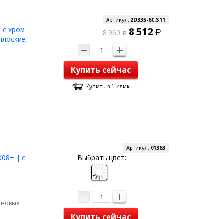
Артикул:
2D335-6C.S11
 с хром
8 512
8 960
Р
Р
плоские,
Купить сейчас
Купить в 1 клик
Артикул:
01363
008+ | с
Выбрать цвет:
зиновые
Купить сейчас