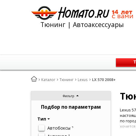
Тюнинг | Автоаксессуары
Т
Каталог
Тюнинг
Lexus
LX 570 2008+
Тюн
Фильтр
Подбор по параметрам
Lexus 5
настоящ
Тип
по горо
хочется
Автобоксы
5
3