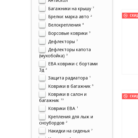
Антискол
Багажники на крышу
7
СКИ
Брелки: марка авто
2
Велокрепления
4
Ворсовые коврики
3
Дефлекторы
7
Дефлекторы капота
(мухобойка)
3
ЕВА коврики с бортами
3д
2
Защита радиатора
1
Коврики в багажник
6
Коврики в салон и
СКИ
багажник
13
Коврики ЕВА
1
Крепления для лыж и
сноубордов
2
Накидки на сиденья
7
4