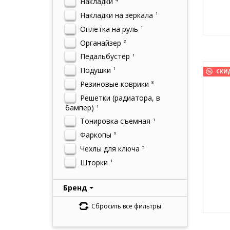
Накладки
Накладки на зеркала
1
Оплетка на руль
1
Органайзер
2
Педальбустер
1
Подушки
1
СКИ
Резиновые коврики
8
Решетки (радиатора, в
бампер)
1
Тонировка съемная
1
Фаркопы
6
Чехлы для ключа
5
Шторки
1
Бренд
Сбросить все фильтры