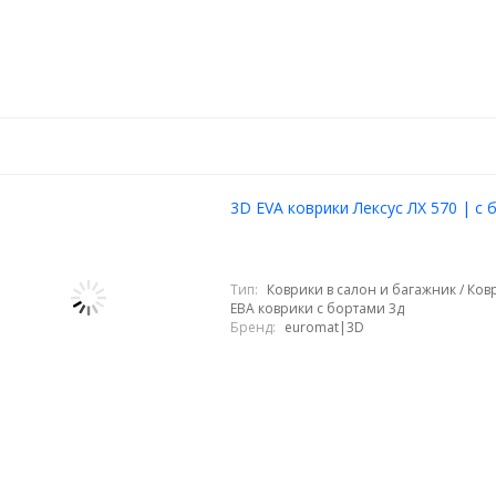
3D EVA коврики Лексус ЛХ 570 | с
Тип:
Коврики в салон и багажник / Ковр
ЕВА коврики с бортами 3д
Бренд:
euromat|3D