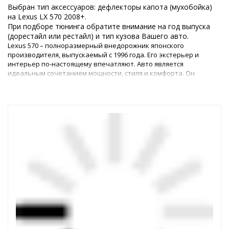
Выбран тип аксессуаров: дефлекторы капота (мухобойка)
на Lexus LX 570 2008+.
При подборе тюнинга обратите внимание на год выпуска
(дорестайл или рестайл) и тип кузова Вашего авто.
Lexus 570 – полноразмерный внедорожник японского
производителя, выпускаемый с 1996 года. Его экстерьер и
интерьер по-настоящему впечатляют. Авто является
идеальным сочетанием мощности, стиля и комфорта. Он
отлично подходит как для езды по городу, так и для
приключений по бездорожью. Однако каким бы идеальным ни
был автомобиль, любому владельцу всегда хочется его
усовершенствовать.