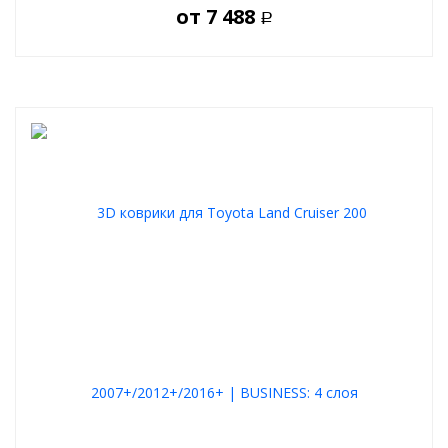
от
7 488
Р