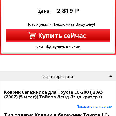
2 819
Цена:
Р
Поторгуемся? Предложите Вашу цену!
Купить сейчас
или
Купить в 1 клик
Характеристики
Коврик багажника для Toyota LC-200 (J20A)
(2007) (5 мест)( Тойота Ленд Лэнд крузер \)
Показать полностью
Полиуретановый автомобильный коврик в багажник Norplast
Материал: Полиуретан
Тип товара: Коврик в багажник Toyota LC-