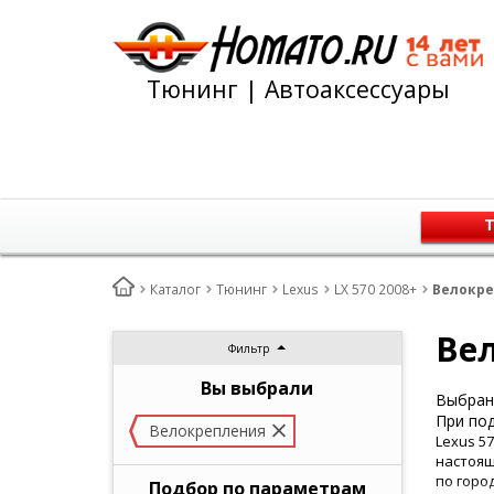
Тюнинг | Автоаксессуары
Т
Каталог
Тюнинг
Lexus
LX 570 2008+
Велокреп
Вел
Фильтр
Вы выбрали
Выбран 
При под
Велокрепления
Lexus 5
настоящ
по горо
Подбор по параметрам