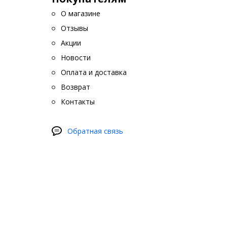
О магазине
З
с
Отзывы
Акции
Т
к
Новости
М
Оплата и доставка
д
Возврат
м
Контакты
Тюнинг 
качеств
Обратная связь