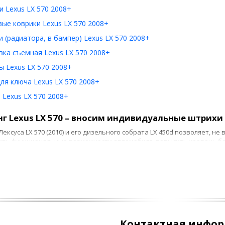
 Lexus LX 570 2008+
ые коврики Lexus LX 570 2008+
 (радиатора, в бампер) Lexus LX 570 2008+
ка съемная Lexus LX 570 2008+
 Lexus LX 570 2008+
ля ключа Lexus LX 570 2008+
Lexus LX 570 2008+
г Lexus LX 570 – вносим индивидуальные штрихи
Лексуса LX 570 (2010) и его дизельного собрата LX 450d позволяет, 
ть функциональные возможности автомобиля, повысить уровень бе
ключить множество вариантов, среди которых установка инноваци
стемы, монтаж камер кругового обзора, полная модификация салона
м рестайлинг Лексуса своими руками
ует возможность преображения Lexus LX 570 собственными руками.
уль. Установка рулевого колеса меньшей толщины позволяет повыси
о время выполнения маневров.
Контактная инфо