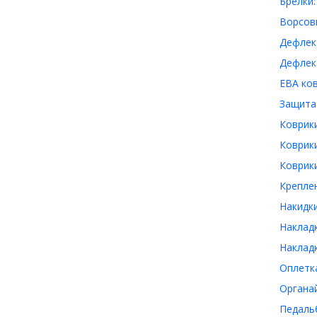
Брелки:
Ворсовы
Дефлек
Дефлект
ЕВА ков
Защита 
Коврики
Коврики
Коврики
Креплен
Накидки
Накладк
Накладк
Оплетка
Органай
Педальб