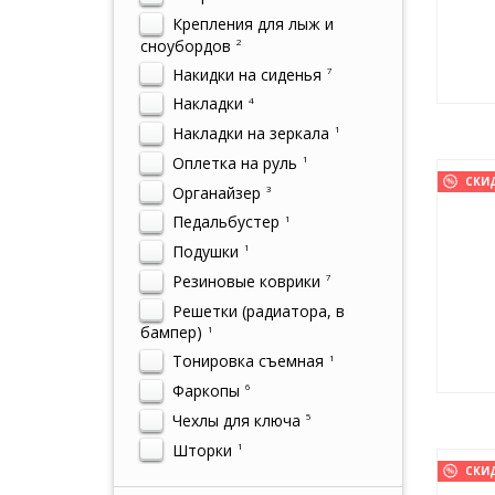
Крепления для лыж и
сноубордов
2
Накидки на сиденья
7
Накладки
4
Накладки на зеркала
1
Оплетка на руль
1
СКИ
Органайзер
3
Педальбустер
1
Подушки
1
Резиновые коврики
7
Решетки (радиатора, в
бампер)
1
Тонировка съемная
1
Фаркопы
6
Чехлы для ключа
5
Шторки
1
СКИ