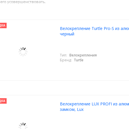
 его усовершенствовать.
ДКА
Велокрепление Turtle Pro-S из ал
черный
Тип:
Велокрепления
Бренд:
Turtle
ДКА
Велокрепление LUX PROFI из алюм
замком, Lux