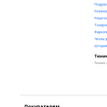
Подушки
Резинов
Решетки
Тониров
Фаркопы
Чехлы д
Шторки 
Тюнин
Тюнинг 
расшири
можно в
аудиоси
Делае
Существ
Р
в
Покупателям