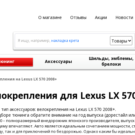
О магазине
Отзывы
Акции
Новости
Я ищу, например,
накладка крета
Шильды, эмблемы,
юнинг
Аксессуары
брелоки
ления на Lexus LX 570 2008+
окрепления для Lexus LX 570
тип аксессуаров: велокрепления на Lexus LX 570 2008+.
боре тюнинга обратите внимание на год выпуска (дорестайл или
70 – полноразмерный внедорожник японского производителя, выпускае
ему впечатляют. Авто является идеальным сочетанием мощности, ст
ду, так и для приключений по бездорожью. Однако каким бы идеаль