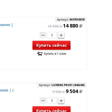
Артикул:
M0701001B
юминия |
14 880
15 500
Р
Р
Купить сейчас
Купить в 1 клик
Артикул:
LUXBIKE-PROFI (846240)
иния | с
9 504
9 900
Р
Р
Купить сейчас