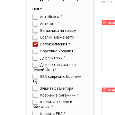
хочется
Тип
Автобоксы
5
СКИ
Антискол
3
Багажники на крышу
7
Брелки: марка авто
2
Велокрепления
4
Ворсовые коврики
3
Дефлекторы
7
Дефлекторы капота
(мухобойка)
3
ЕВА коврики с бортами
3д
2
Защита радиатора
1
СКИ
Коврики в багажник
5
Коврики в салон и
багажник
12
Коврики ЕВА
1