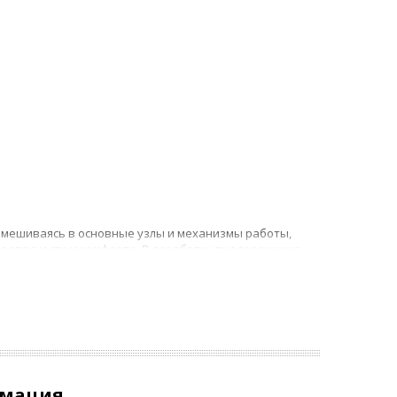
не вмешиваясь в основные узлы и механизмы работы,
зопасности и комфорта. В доработку внедорожника
онных охранных комплексов, замена штатной
 с максимальной автоматизацией всех функций.
 Оно может быть внешним и внутренним:
ть эргономику и комфорт управления авто, особенно
рмация