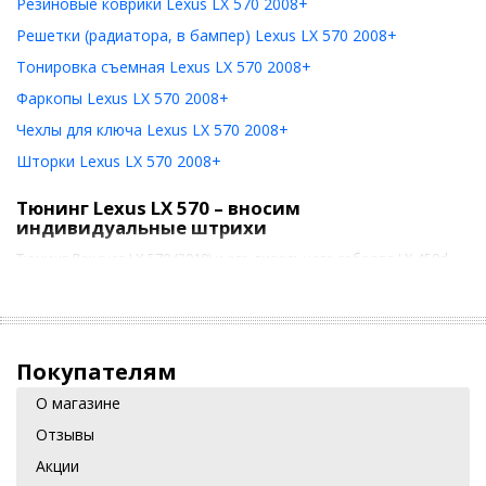
Резиновые коврики Lexus LX 570 2008+
Решетки (радиатора, в бампер) Lexus LX 570 2008+
Тонировка съемная Lexus LX 570 2008+
Фаркопы Lexus LX 570 2008+
Чехлы для ключа Lexus LX 570 2008+
Шторки Lexus LX 570 2008+
Тюнинг Lexus LX 570 – вносим
индивидуальные штрихи
Тюнинг Лексуса LX 570 (2010) и его дизельного собрата LX 450d
позволяет, не вмешиваясь в основные узлы и механизмы
работы, расширить функциональные возможности автомобиля,
повысить уровень безопасности и комфорта. В доработку
внедорожника можно включить множество вариантов, среди
которых установка инновационных охранных комплексов,
Покупателям
замена штатной аудиосистемы, монтаж камер кругового
обзора, полная модификация салона с максимальной
О магазине
автоматизацией всех функций.
Отзывы
Делаем рестайлинг Лексуса своими руками
Акции