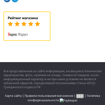
осуществлении следует обязательно использовать элементы
высочайшего качества и надежности.
Вся представленная на сайте информация, касающаяся технических
характеристик, фото, наличия на складе, стоимости товаров, носит
информационный характер и ни при каких условиях не является
публичной офертой, определяемой положениями Статьи 437(2)
Гражданского кодекса РФ.
Карта сайта
|
Правила пользования магазином
|
|
Политика
конфиденциальности