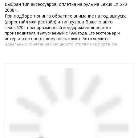
Выбран тип аксессуаров: оплетка на руль на Lexus LX 570
2008+.
При подборе тюнинга обратите внимание на год выпуска
(дорестайл или рестайл) и тип кузова Вашего авто.
Lexus 570 – полноразмерный внедорожник японского
производителя, выпускаемый с 1996 года. Его экстерьер и
интерьер по-настоящему впечатляют. Авто является
идеальным сочетанием мощности, стиля и комфорта. Он
отлично подходит как для езды по городу, так и для
приключений по бездорожью. Однако каким бы идеальным ни
был автомобиль, любому владельцу всегда хочется его
усовершенствовать.