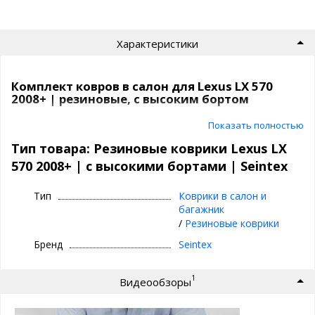
Характеристики
Комплект ковров в салон для Lexus LX 570
2008+ | резиновые, с высоким бортом
Резиновые коврики в машину | Seintex
Показать полностью
Тип товара: Резиновые коврики Lexus LX
⊕ высокие бортики 3,5 см
570 2008+ | с высокими бортами | Seintex
⊕ надежно фиксируются, так как сделаны под
оригинальный крепеж, идельно повторяют
Тип
Коврики в салон и
геометрию пола авто
багажник
⊕ используются каждый день круглый год -
/
Резиновые коврики
лето, осень, зима, весна
Бренд
Seintex
⊕ не скользят, имею шипы против
скольжения с обратной стороны
1
Видеообзоры
⊕ износостойки, легко чистятся и моются,
просты в уходе