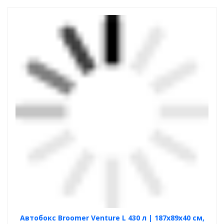
Автобокс Broomer Venture L 430 л | 187х89х40 см,