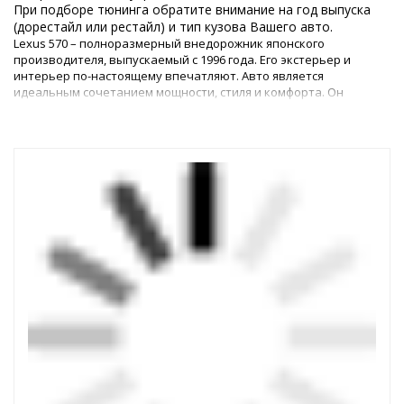
При подборе тюнинга обратите внимание на год выпуска
(дорестайл или рестайл) и тип кузова Вашего авто.
Lexus 570 – полноразмерный внедорожник японского
производителя, выпускаемый с 1996 года. Его экстерьер и
интерьер по-настоящему впечатляют. Авто является
идеальным сочетанием мощности, стиля и комфорта. Он
отлично подходит как для езды по городу, так и для
приключений по бездорожью. Однако каким бы идеальным ни
был автомобиль, любому владельцу всегда хочется его
усовершенствовать.