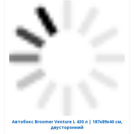
Автобокс Broomer Venture L 430 л | 187х89х40 см,
двусторонний