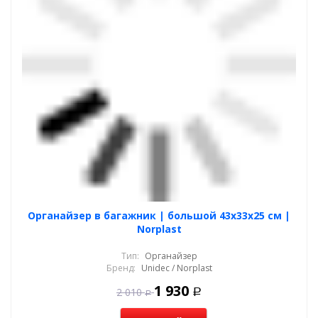
Органайзер в багажник | большой 43x33х25 см |
Norplast
Тип:
Органайзер
Бренд:
Unidec / Norplast
1 930
2 010
Р
Р