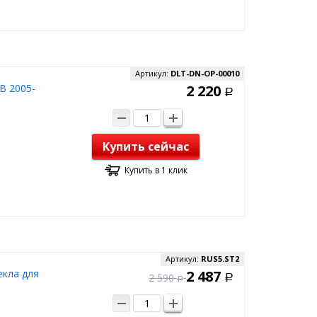
Артикул:
DLT-DN-OP-00010
B 2005-
2 220
Р
Купить сейчас
Купить в 1 клик
Артикул:
RUS5.ST2
екла для
2 487
2 590
Р
Р