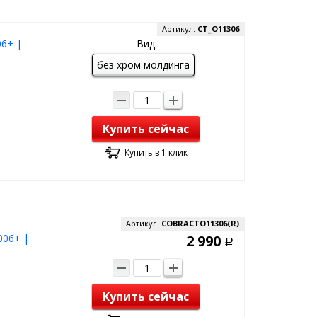
Артикул:
CT_O11306
06+ |
Вид:
без хром молдинга
Купить сейчас
Купить в 1 клик
Артикул:
COBRACTO11306(R)
006+ |
2 990
Р
Купить сейчас