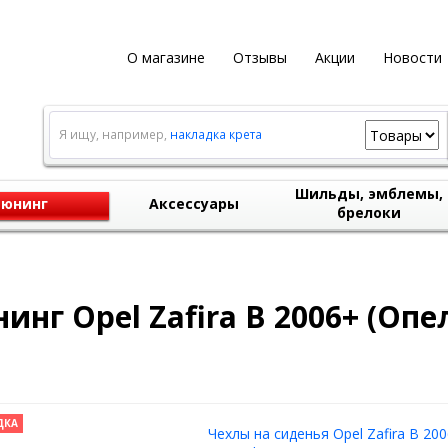
О магазине
Отзывы
Акции
Новости
Я ищу, например,
накладка крета
Шильды, эмблемы,
юнинг
Аксессуары
брелоки
инг Opel Zafira B 2006+ (Опе
ДКА
Чехлы на сиденья Opel Zafira B 200