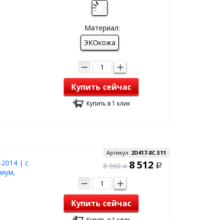
Материал:
ЭКОкожа
Купить сейчас
Купить в 1 клик
Артикул:
2D417-8C.S11
2014 | с
8 512
8 960
Р
Р
миум,
Купить сейчас
Купить в 1 клик