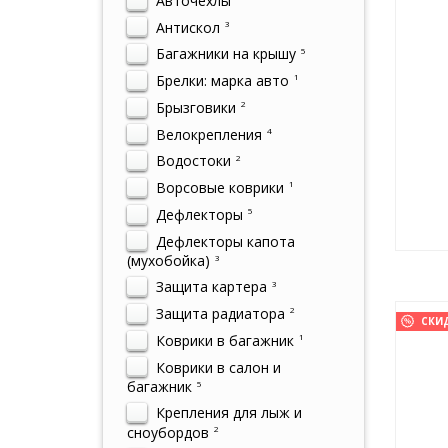
Авточехлы
Антискол
3
Багажники на крышу
5
Брелки: марка авто
1
Брызговики
2
Велокрепления
4
Водостоки
2
Ворсовые коврики
1
Дефлекторы
5
Дефлекторы капота
(мухобойка)
3
Защита картера
3
Защита радиатора
2
СКИ
Коврики в багажник
1
Коврики в салон и
багажник
5
Крепления для лыж и
сноубордов
2