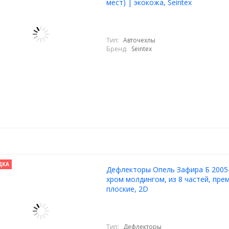
мест) | экокожа, Seintex
Тип:
Авточехлы
Бренд:
Seintex
ДКА
Дефлекторы Опель Зафира Б 2005-
хром молдингом, из 8 частей, пре
плоские, 2D
Тип:
Дефлекторы