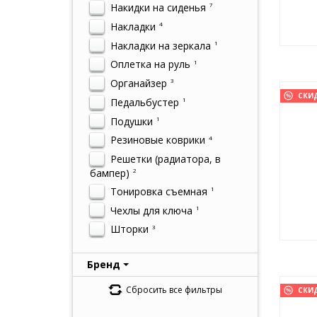
Накидки на сиденья
7
Накладки
4
Накладки на зеркала
1
Оплетка на руль
1
Органайзер
3
СКИ
Педальбустер
1
Подушки
1
Резиновые коврики
4
Решетки (радиатора, в
бампер)
2
Тонировка съемная
1
Чехлы для ключа
1
Шторки
3
Бренд
Сбросить все фильтры
СКИ