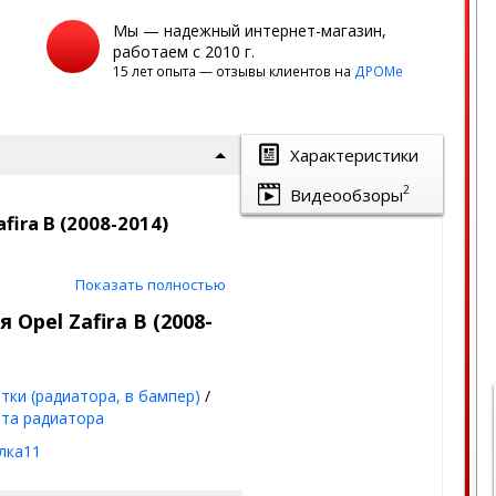
Мы — надежный интернет-магазин,
работаем с 2010 г.
15 лет опыта — отзывы клиентов на
ДРОМе
Характеристики
2
Видеообзоры
ira B (2008-2014)
Показать полностью
айл защитит ваш автомобиль от
ично!
Opel Zafira B (2008-
к на сегодня.
тки (радиатора, в бампер)
/
та радиатора
лка11
мм)
+ лак
(стойкое к химии и