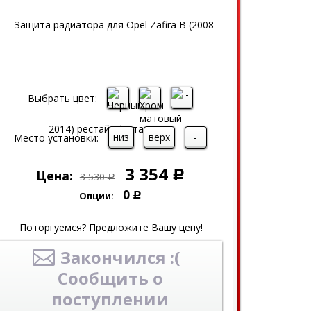
Выбрать цвет:
низ
верх
-
Место установки:
3 354
Цена:
Р
3 530
Р
0
Опции:
Р
Поторгуемся? Предложите Вашу цену!
Закончился :(
Сообщить о
поступлении