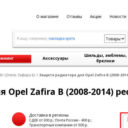
О магазине
Отзывы
Акции
Новости
Я ищу, например,
накладка крета
Шильды, эмблемы,
юнинг
Аксессуары
брелоки
06+ (Опель Зафира Б)
Защита радиатора для Opel Zafira B (2008-201
Opel Zafira B (2008-2014) р
Доставка в регионы
а
СДЕК от 300 р.; Почта России - 400 р.;
Транспортные компании от 300 р.