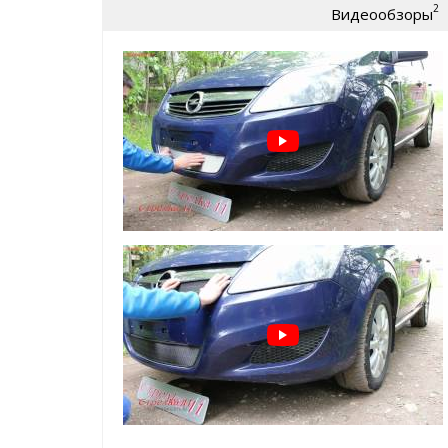
2
Видеообзоры
износу)
крепление:
пластиковые Г-образные за
Защита радиатора для Opel Zafira B (2008-2014) ре
легко устанавливается
без снятия бампер
не мешает воздушным потокам
добавит эксклюзивности внешнему виду Ва
а главное:
реально защитит ваш радиато
* также доступна опция - зимний
ВАЖНО!!!
Устанавливается
ТОЛЬКО
на защитную
производителя
Зимний пакет (зимние заглушки поверх защитной с
защита радиатора в минусовую погоду от сн
и т.д.
помогает сохранить тепло в моторном отсе
простая САМОСТОЯТЕЛЬНАЯ установка, креп
ячейку защитной сетки радиатора
Пример установки зимнего пакета