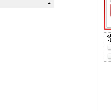
щелки
стайл | Стандарт
а
(10 мин)
шего авто
р !
 пакет
 сетку радиатора данного
етки):
ежно-грязевых мас, реагентов
ке
ится пластиковыми винтами в
: