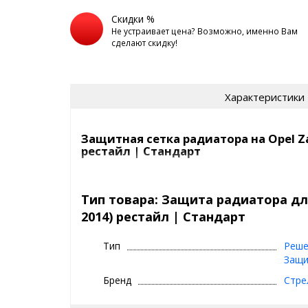
Скидки %
Не устраивает цена? Возможно, именно Вам
сделают скидку!
Характеристики
Защитная сетка радиатора на Opel Zaf
рестайл | Стандарт
Сетка на радиатор Opel Zafira B (2008-2014) рест
насекомых, камней, мусора и выглядит просто отл
Тип товара: Защита радиатора для 
2014) рестайл | Стандарт
Самый продаваемый вариант среди защитных сето
СТАНДАРТ
- это
Тип
Реше
цвет:
хром, черный
Защи
сетка:
алюминий, 1 мм
Бренд
Стре
кант сетки:
квадратный, из резины (10x5 
ячейки:
5x5 мм, ромб
покрытие сетки:
порошково-полимерное 