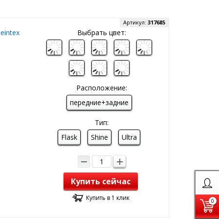
Артикул:
317685
eintex
Выбрать цвет:
Расположение:
передние+задние
Тип:
Flask
Shine
Ultra
Купить сейчас
Купить в 1 клик
0