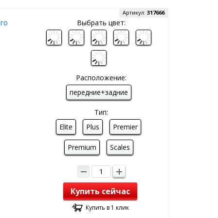
Артикул:
317666
ого
Выбрать цвет:
Расположение:
передние+задние
Тип:
Elite
Plus
Premier
Premium
Scales
Купить сейчас
Купить в 1 клик