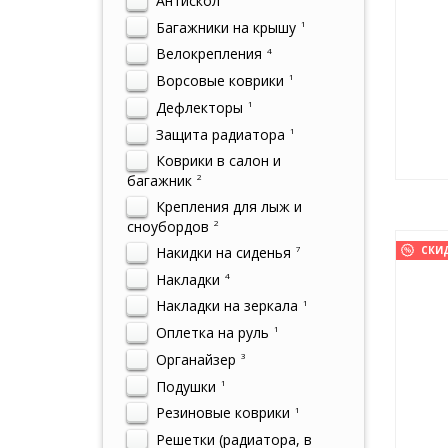
Антискол
Багажники на крышу
1
Велокрепления
4
Ворсовые коврики
1
Дефлекторы
1
Защита радиатора
1
Коврики в салон и
багажник
2
Крепления для лыж и
сноубордов
2
Накидки на сиденья
СКИ
7
Накладки
4
Накладки на зеркала
1
Оплетка на руль
1
Органайзер
3
Подушки
1
Резиновые коврики
1
Решетки (радиатора, в