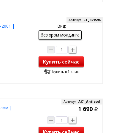
Артикул:
CT_B21594
-2001 |
Вид:
без хром молдинга
Купить сейчас
Купить в 1 клик
Артикул:
AC1_Antiscol
клом |
1 690
Р
Купить сейчас