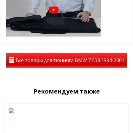
контуров салона
Ворсовые ковры ЛЮКС в салон
Seintex на BMW 7 Ser E-38 1994-
2001
это новый уровень комфорта
идеальное сочетание с вашим авто
лучшие лекала от завода
Все товары для тюнинга BMW 7 E38 1994-2001
долговечность, стильный вид , идеальное
сочетание цены и положительных эмоций
Вы останетесь довольны!
Рекомендуем также