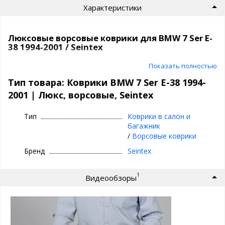
Характеристики
Люксовые ворсовые коврики для BMW 7 Ser E-
38 1994-2001 / Seintex
Ворсовые коврики премиум класса |
Показать полностью
Seintex
Тип товара: Коврики BMW 7 Ser E-38 1994-
2001 | Люкс, ворсовые, Seintex
⊕ идеальное сочетание материалов:
ворсовый верх, непромокаемый слой и
Тип
Коврики в салон и
антискользящее покрытие
багажник
⊕ надежно фиксируются, так как сделаны под
/
Ворсовые коврики
оригинальный крепеж, идельно повторяют
Бренд
Seintex
геометрию пола авто
⊕ используются каждый день круглый год -
1
Видеообзоры
лето, осень, зима, весна
⊕ имеют нестираемый подпятник
⊕ износостойки, легко чистятся и моются,
просты в уходе
⊕ Идеальное повторение