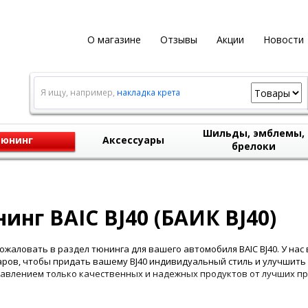
О магазине
Отзывы
Акции
Новости
Я ищу, например,
накладка крета
Шильды, эмблемы,
юнинг
Аксессуары
брелоки
инг BAIC BJ40 (БАИК BJ40)
ожаловать в раздел тюнинга для вашего автомобиля BAIC BJ40. У на
аров, чтобы придать вашему BJ40 индивидуальный стиль и улучшить
авлением только качественных и надежных продуктов от лучших п