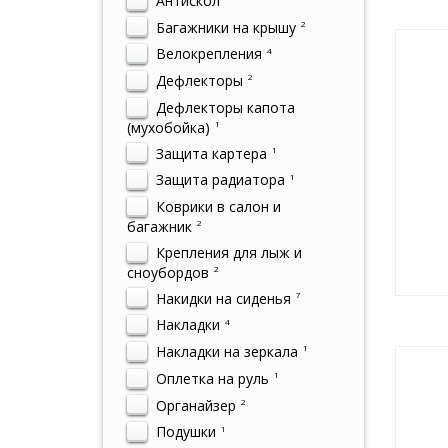
Антискол
Багажники на крышу
2
Велокрепления
4
Дефлекторы
2
Дефлекторы капота
(мухобойка)
1
Защита картера
1
Защита радиатора
1
Коврики в салон и
багажник
2
Крепления для лыж и
сноубордов
2
Накидки на сиденья
7
Накладки
4
Накладки на зеркала
1
Оплетка на руль
1
Органайзер
2
Подушки
1