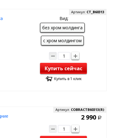
Артикул:
CT_B60313
ra
Вид:
без хром молдинга
с хром молдингом
Купить сейчас
Купить в 1 клик
Артикул:
COBRACTB60313(R)
дние
2 990
Р