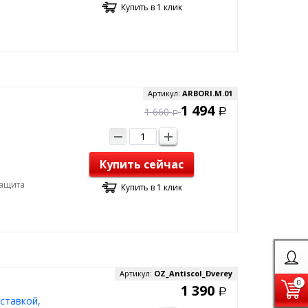
Купить в 1 клик
Артикул:
ARBORI.M.01
1 494
1 660
Р
Р
Купить сейчас
Защита
Купить в 1 клик
Артикул:
OZ_Antiscol_Dverey
0
1 390
Р
ставкой,