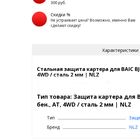
300 руб.
Скидки %
Не устраивает цена? Возможно, именно Вам
сделают скидку!
Характеристики
Стальная защита картера для BAIC BJ40 
4WD / сталь 2 мм | NLZ
Надежная защита двигателя, коробки передач и 
важна на российских дорогах. Модель
от бренда 
стали толщиной 2 мм
и обеспечивает оптималь
Тип товара: Защита картера для BAI
наезде на препятствия. Конструкция отвечает но
бен., AT, 4WD / сталь 2 мм | NLZ
не препятствует штатным системам авто.
Тип
Защи
Оцинкованные крепежные элементы
защищены
подвержены воздействию влаги, грязи и антиголо
Бренд
NLZ
в комплекте минимизируют вибрации и шум при д
скорости.