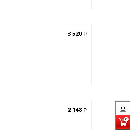
3 520
Р
2 148
Р
0