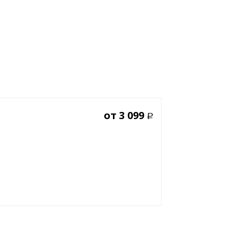
от
3 099
Р