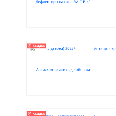
СКИДКА
Антискол к
СКИДКА