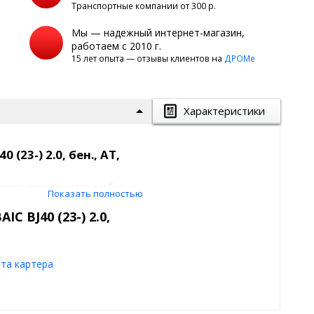
Транспортные компании от 300 р.
Мы — надежный интернет-магазин,
работаем с 2010 г.
15 лет опыта — отзывы клиентов на
ДРОМе
Характеристики
(23-) 2.0, бен., AT,
прочих важных узлов особенно
Показать полностью
NLZ
изготовлена из
прочной
ный уровень безопасности при
C BJ40 (23-) 2.0,
рмам пассивной безопасности и
та картера
 от коррозии и не
лёдных реагентов.
Демпферы
вижении, особенно на высокой