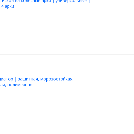
тискол на колесные арки | универсальные |
 4 арки
диатор | защитная, морозостойкая,
ая, полимерная