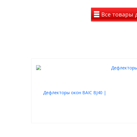
Дополнительную защиту обеспечивает
порошко
сколам и царапинам. В комплект входит всё необх
Все товары д
инструкция и набор крепежа
.
Преимущества защиты картера:
Прочная сталь 2 мм - высокая ударостойкос
Надежная защита
Устойчивость к агрессивной среде и реаген
Порошковое антикоррозийное покрытие
Оцинкованные крепежи и демпферы в комп
Разработано для условий российских дорог
Дефлекторы 
Вес защиты:
3 кг