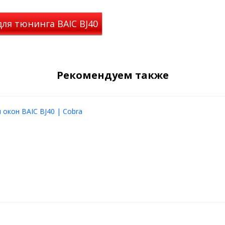
вое покрытие
, устойчивое к
одимое для установки:
ля тюнинга BAIC BJ40
ть
Рекомендуем также
там
лекте
окон BAIC BJ40 | Cobra