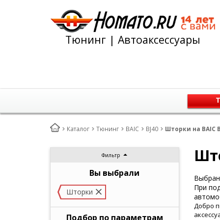
Тюнинг | Автоаксессуары
Т
Каталог
Тюнинг
BAIC
BJ40
Шторки на BAIC B
Што
Фильтр
Вы выбрали
Выбран 
При под
Шторки
автомо
Добро п
аксессу
Подбор по параметрам