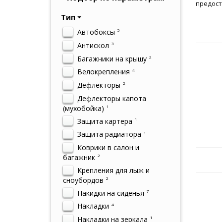
предост
Тип
Автобоксы
5
Антискол
3
Багажники на крышу
2
Велокрепления
4
Дефлекторы
2
Дефлекторы капота
(мухобойка)
1
Защита картера
1
Защита радиатора
1
Коврики в салон и
багажник
2
Крепления для лыж и
сноубордов
2
Накидки на сиденья
7
Накладки
4
Накладки на зеркала
1