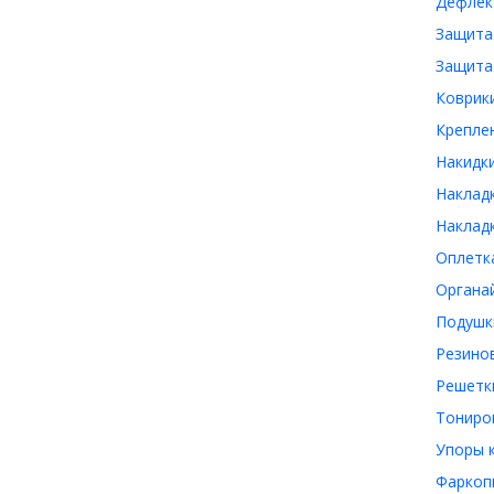
Дефлект
Защита 
Защита
Коврики
Креплен
Накидки
Накладк
Накладк
Оплетка
Органай
Подушк
Резинов
Решетки
Тониро
Упоры к
Фаркоп