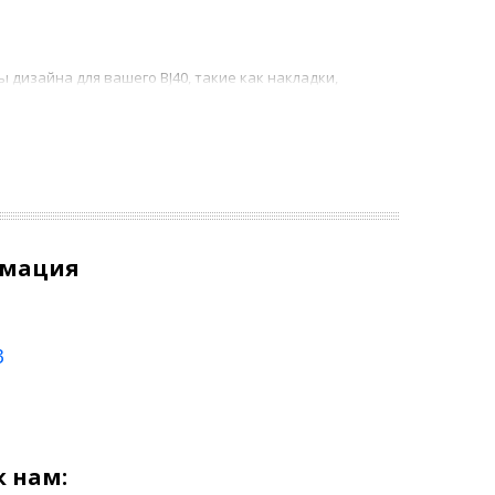
дизайна для вашего BJ40, такие как накладки,
обиля.
помощью новых сиденьй, рулевых колес, подсветки, и
, готовых помочь вам сделать правильный выбор.
ощью наших тюнинговых решений.
рмация
3
0
 нам: