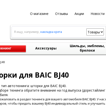
О магазине
Отзывы
Акции
Новости
Я ищу, например,
накладка крета
Шильды, эмблемы,
юнинг
Аксессуары
брелоки
J40
рки для BAIC BJ40
тип автотюнинга: шторки для BAIC BJ40.
боре тюнинга обратите внимание на год выпуска (дорестайлинг 
биля.
ожаловать в раздел тюнинга для вашего автомобиля BAIC BJ40. У на
аров, чтобы придать вашему BJ40 индивидуальный стиль и улучшить