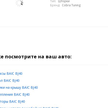
Тип:
Шторки
Бренд:
Cobra Tuning
е посмотрите на ваш авто:
ксы BAIC BJ40
л BAIC BJ40
ки на крышу BAIC BJ40
епления BAIC BJ40
торы BAIC BJ40