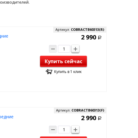
роизводителей.
Артикул:
COBRACTB60313(R)
дние
2 990
Р
Купить сейчас
Купить в 1 клик
Артикул:
COBRACTB60313(F)
редние
2 990
Р