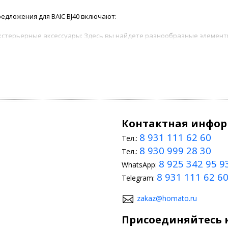
едложения для BAIC BJ40 включают:
кстерьерные аксессуары: Здесь вы найдете разнообразные элементы 
амперы, грили, и даже наклейки для изменения внешнего вида автом
нтерьерные улучшения для БАИК BJ40: Поднимите комфорт и стиль с 
ругих элементов интерьера.
нтируем высокое качество продукции и консультацию специалистов
те вашему BAIC BJ40 выделиться среди остальных на дороге с пом
Контактная инфо
8 931 111 62 60
Тел.:
8 930 999 28 30
Тел.:
8 925 342 95 9
WhatsApp:
8 931 111 62 6
Telegram:
zakaz@homato.ru
Присоединяйтесь к