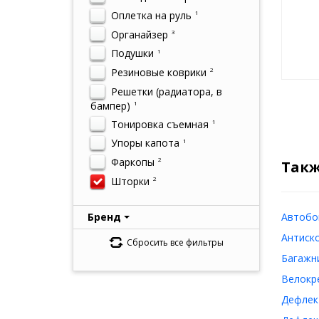
Оплетка на руль
1
Органайзер
3
Подушки
1
Резиновые коврики
2
Решетки (радиатора, в
бампер)
1
Тонировка съемная
1
Упоры капота
1
Фаркопы
2
Такж
Шторки
2
Бренд
Автобо
Антиско
Сбросить все фильтры
Багажни
Велокр
Дефлек