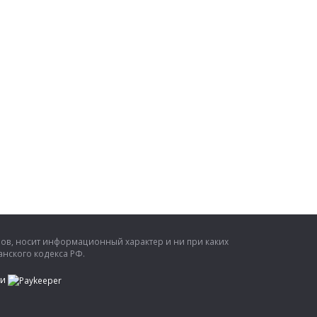
ров, носит информационный характер и ни при каких
нского кодекса РФ.
ти