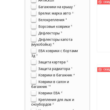
Антискол
СКИ
Багажники на крышу
7
Брелки: марка авто
2
Велокрепления
4
Ворсовые коврики
5
Дефлекторы
5
Дефлекторы капота
(мухобойка)
4
ЕВА коврики с бортами
3д
3
Защита картера
2
Защита радиатора
1
СКИ
Коврики в багажник
4
Коврики в салон и
багажник
15
Коврики ЕВА
2
Крепления для лыж и
сноубордов
2
7