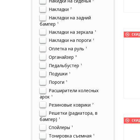
Накидки на сиденья
Накладки
7
Накладки на задний
бампер
1
Накладки на зеркала
1
СКИ
Накладки на пороги
1
Оплетка на руль
1
Органайзер
3
Педальбустер
1
Подушки
1
Пороги
1
Расширители колесных
арок
1
Резиновые коврики
7
Решетки (радиатора, в
бампер)
1
СКИ
Спойлеры
1
Тонировка съемная
1