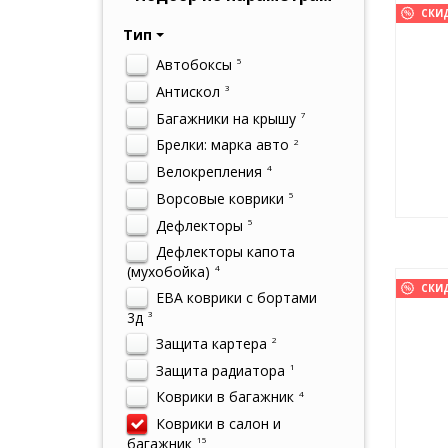
СКИ
Тип
Автобоксы
5
Антискол
3
Багажники на крышу
7
Брелки: марка авто
2
Велокрепления
4
Ворсовые коврики
5
Дефлекторы
5
Дефлекторы капота
(мухобойка)
4
СКИ
ЕВА коврики с бортами
3д
3
Защита картера
2
Защита радиатора
1
Коврики в багажник
4
Коврики в салон и
багажник
15