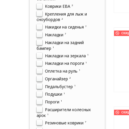
Коврики ЕВА
2
Крепления для лыж и
сноубордов
2
Накидки на сиденья
7
СКИ
Накладки
7
Накладки на задний
бампер
1
Накладки на зеркала
1
Накладки на пороги
1
Оплетка на руль
1
Органайзер
2
Педальбустер
1
Подушки
1
Пороги
1
Расширители колесных
СКИ
арок
1
Резиновые коврики
7