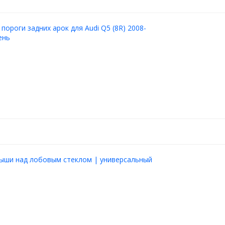
 пороги задних арок для Audi Q5 (8R) 2008-
ень
рыши над лобовым стеклом | универсальный