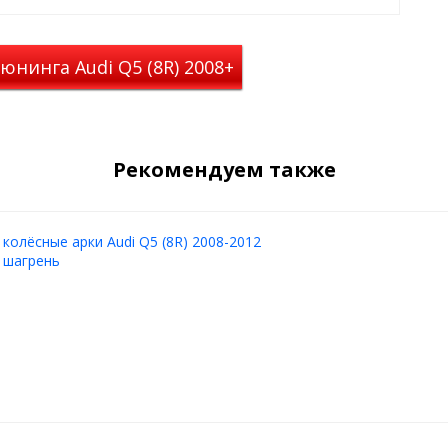
ней клейкой ленты 3М, которая
юнинга Audi Q5 (8R) 2008+
ости бампера. Для надежного
ю работы с двухсторонними
ановки Вы можете ознакомиться
ект поставки.
 представляет из себя деталь
Рекомендуем также
ктивном использовании
жно будут появляться
астика и шагреневой
 колёсные арки Audi Q5 (8R) 2008-2012
 шагрень
мпер автомобиля Ауди Ку5
акладка из АБС-пластика,
укция по установке.