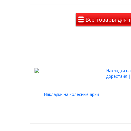
бампера.
Накладка устанавливается с помощью двухсторон
Все товары для т
обеспечивает ее надежное крепление на поверхн
крепление требуется точно соблюдать технологи
клейкими лентами. С алгоритмом проведения уст
в инструкции по монтажу, которая входит в компл
Накладка на задний бампер на Ауди Ку5 2008-2016
из АБС-пластика с тисненой поверхностью. При а
багажного отсека автомобиля на накладке неизбе
небольшие царапины, но, благодаря прочности пл
поверхности, они будут практически незаметны.
Накладки на
дорестайл |
Полный комплект поставки накладки на задний ба
2008-2016 включает в себя следующие элементы: н
двухсторонний скотч 3М, салфетка-праймер, инстр