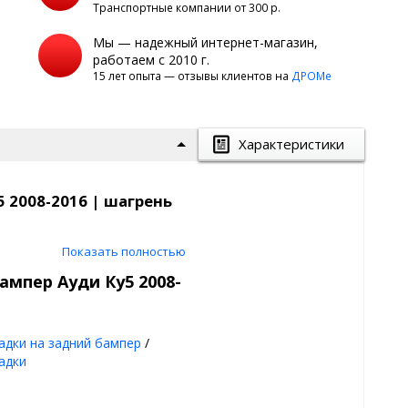
Транспортные компании от 300 р.
Мы — надежный интернет-магазин,
работаем с 2010 г.
15 лет опыта — отзывы клиентов на
ДРОМе
Характеристики
 2008-2016 | шагрень
Показать полностью
ампер Ауди Ку5 2008-
оронний скотч 3М
тить повреждение
адки на задний бампер
/
рузки или выгрузки каких-либо
адки
поверхность заднего бампера
становки накладки на задний
 сэкономив на перекраске