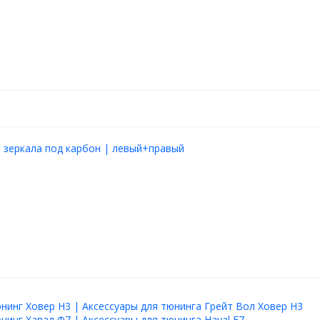
 зеркала под карбон | левый+правый
нинг Ховер Н3 | Аксессуары для тюнинга Грейт Вол Ховер Н3
нинг Хавал Ф7 | Аксессуары для тюнинга Haval F7