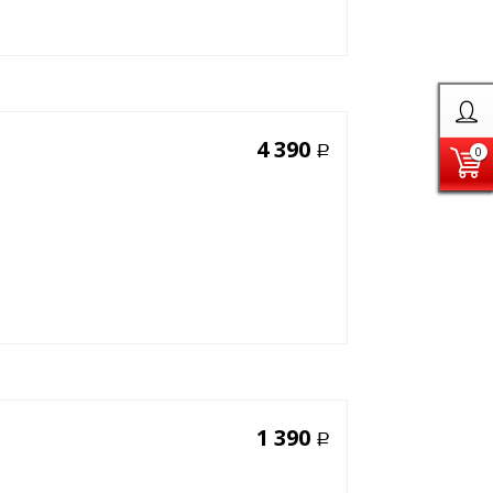
4 390
Р
0
1 390
Р