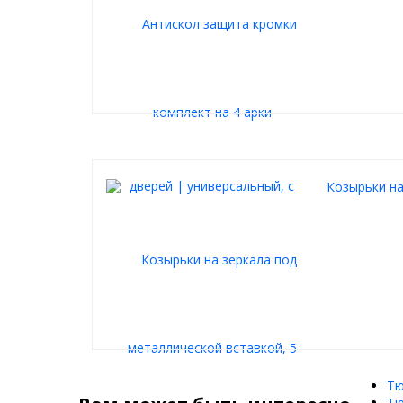
Козырьки на
Тю
Тю