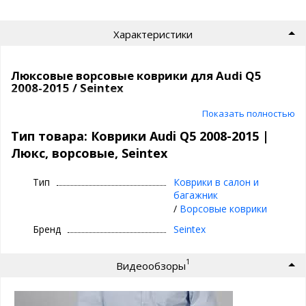
Характеристики
Люксовые ворсовые коврики для Audi Q5
2008-2015 / Seintex
Ворсовые коврики премиум класса |
Показать полностью
Seintex
Тип товара: Коврики Audi Q5 2008-2015 |
Люкс, ворсовые, Seintex
⊕ идеальное сочетание материалов:
ворсовый верх, непромокаемый слой и
Тип
Коврики в салон и
антискользящее покрытие
багажник
⊕ надежно фиксируются, так как сделаны под
/
Ворсовые коврики
оригинальный крепеж, идельно повторяют
Бренд
Seintex
геометрию пола авто
⊕ используются каждый день круглый год -
1
Видеообзоры
лето, осень, зима, весна
⊕ имеют нестираемый подпятник
⊕ износостойки, легко чистятся и моются,