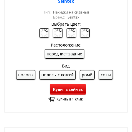
Seintex
Тип:
Накидки на сиденья
Бренд:
Seintex
Выбрать цвет:
Расположение:
передние+задние
Вид:
полосы
полосы с кожей
ромб
соты
Купить сейчас
Купить в 1 клик