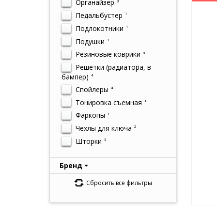
Органайзер
3
Педальбустер
1
Подлокотники
1
Подушки
1
Резиновые коврики
8
Решетки (радиатора, в
бампер)
4
Спойлеры
4
Тонировка съемная
1
Фаркопы
1
Чехлы для ключа
2
Шторки
3
Бренд
Сбросить все фильтры