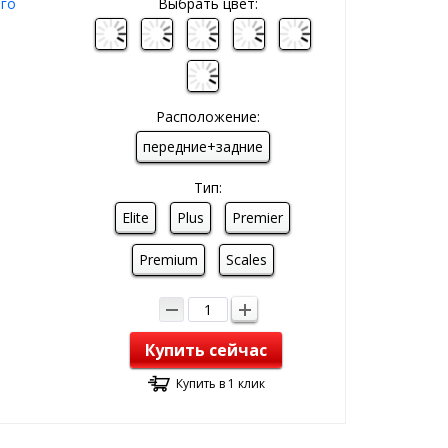
ого
Выбрать цвет:
Расположение:
передние+задние
Тип:
Elite
Plus
Premier
Premium
Scales
Купить сейчас
Купить в 1 клик