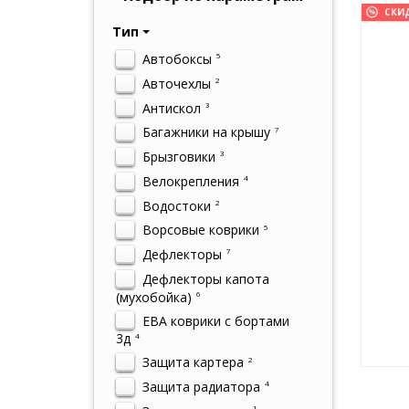
СКИ
Тип
Автобоксы
5
Авточехлы
2
Антискол
3
Багажники на крышу
7
Брызговики
3
Велокрепления
4
Водостоки
2
Ворсовые коврики
5
Дефлекторы
7
Дефлекторы капота
(мухобойка)
6
ЕВА коврики с бортами
3д
4
Защита картера
2
Защита радиатора
4
1