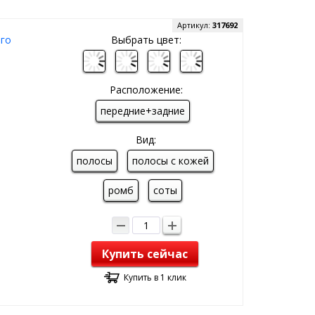
Артикул:
317692
ого
Выбрать цвет:
Расположение:
передние+задние
Вид:
полосы
полосы с кожей
ромб
соты
Купить сейчас
Купить в 1 клик