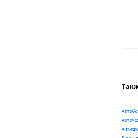
Такж
Автобок
Авточех
Антиско
Багажни