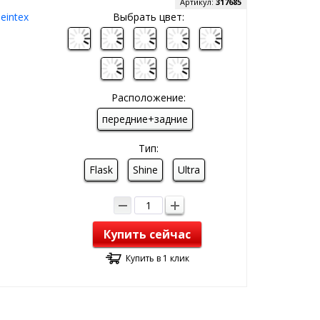
Артикул:
317685
eintex
Выбрать цвет:
Расположение:
передние+задние
Тип:
Flask
Shine
Ultra
Купить сейчас
Купить в 1 клик