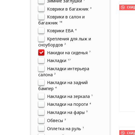
Зимние заглушки
СКИ
Коврики в багажник
3
Коврики в салон и
багажник
18
Коврики ЕВА
4
Крепления для лыж и
сноубордов
2
Накидки на сиденья
7
Накладки
17
Накладки интерьера
салона
2
Накладки на задний
бампер
4
Накладки на зеркала
1
Накладки на пороги
4
Накладки на фары
3
Обвесы
3
Оплетка на руль
1
СКИ