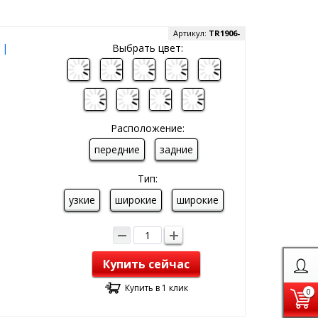
Артикул:
TR1906-
 |
Выбрать цвет:
Расположение:
передние
задние
Тип:
узкие
широкие
широкие
Купить сейчас
Купить в 1 клик
0