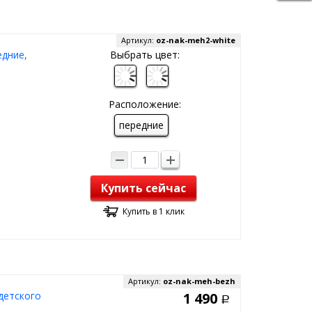
Артикул:
oz-nak-meh2-white
едние,
Выбрать цвет:
Расположение:
передние
Купить сейчас
Купить в 1 клик
Артикул:
oz-nak-meh-bezh
детского
1 490
Р