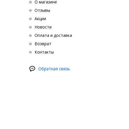
О магазине
“
Отзывы
О
Д
Акции
р
Новости
Т
Оплата и доставка
с
Возврат
При вып
Контакты
– это с
Обратная связь