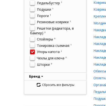
Коврики
Педальбустер
1
Подушки
Коврики
1
Пороги
1
Креплен
Резиновые коврики
7
Молдинг
Решетки (радиатора, в
Накидки
бампер)
2
Накладк
Спойлеры
3
Накладк
Тонировка съемная
1
Накладк
Упоры капота
1
Накладк
Чехлы для ключа
2
Накладк
Шторки
3
Обвесы 
Бренд
Оплетка
Органай
Сбросить все фильтры
Педальб
Подушки
Пороги 