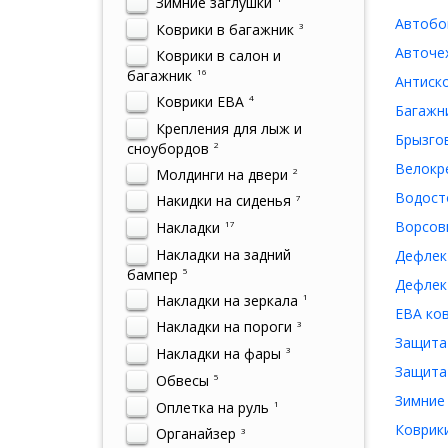
Зимние заглушки
Автобок
Коврики в багажник
3
Авточех
Коврики в салон и
багажник
16
Антиско
Коврики ЕВА
4
Багажни
Крепления для лыж и
Брызгов
сноубордов
2
Велокре
Молдинги на двери
2
Водосто
Накидки на сиденья
7
Ворсовы
Накладки
17
Накладки на задний
Дефлект
бампер
5
Дефлект
Накладки на зеркала
1
ЕВА ков
Накладки на пороги
3
Защита 
Накладки на фары
3
Защита 
Обвесы
5
Зимние 
Оплетка на руль
1
Коврики
Органайзер
3