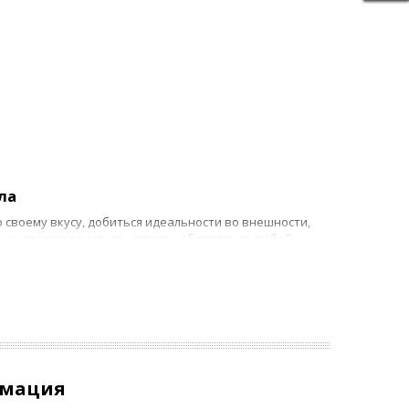
ла
 своему вкусу, добиться идеальности во внешности,
и аксессуаров, можно сделать обновления любой
 замены салона и штатных систем. Mazda 6
ствования можно сделать своими руками.
овым и нетрадиционным позволяет тюнинг Mazda 6
авлениях:
рмация
ванием шумоизоляции, которая всегда была