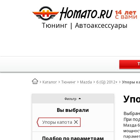
Тюнинг | Автоаксессуары
Т
Каталог
Тюнинг
Mazda
6 (GJ) 2012+
Упоры ка
Упо
Фильтр
Вы выбрали
Выбран 
При под
Упоры капота
Мазда 6
мощност
парамет
Подбор по параметрам