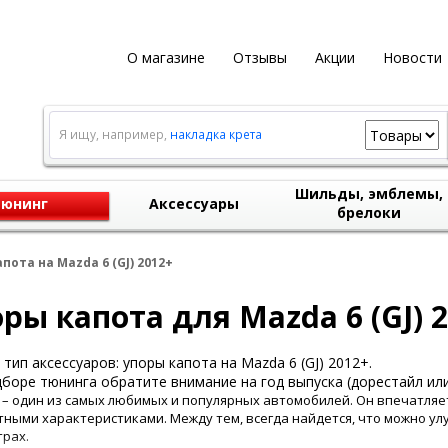
О магазине
Отзывы
Акции
Новости
Я ищу, например,
накладка крета
Шильды, эмблемы,
юнинг
Аксессуары
брелоки
пота на Mazda 6 (GJ) 2012+
ры капота для Mazda 6 (GJ) 
тип аксессуаров: упоры капота на Mazda 6 (GJ) 2012+.
боре тюнинга обратите внимание на год выпуска (дорестайл или
 – один из самых любимых и популярных автомобилей. Он впечатля
ными характеристиками. Между тем, всегда найдется, что можно ул
рах.