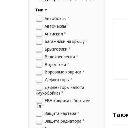
Тип
Автобоксы
5
Авточехлы
2
Антискол
3
Багажники на крышу
2
Брызговики
4
Велокрепления
4
Водостоки
2
Ворсовые коврики
5
Дефлекторы
5
Дефлекторы капота
(мухобойка)
3
ЕВА коврики с бортами
3д
3
Защита картера
2
Такж
Защита радиатора
2
1