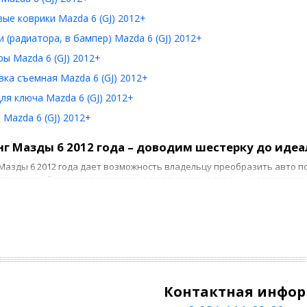
ые коврики Mazda 6 (GJ) 2012+
 (радиатора, в бампер) Mazda 6 (GJ) 2012+
ы Mazda 6 (GJ) 2012+
ка съемная Mazda 6 (GJ) 2012+
ля ключа Mazda 6 (GJ) 2012+
Mazda 6 (GJ) 2012+
г Мазды 6 2012 года – доводим шестерку до идеа
Мазды 6 2012 года дает возможность владельцу преобразить авто по
 движении. Благодаря широкому ассортименту различных элементов 
ти – от обычной установки пластиковых ресничек на фары до полной
ательна еще и с той точки зрения, что практически все усовершен
ляем в Мазду 6 лучшее своими силами
 дополнительный комфорт или наделить авто чем-то совершенно н
да своими руками. Чаще всего обновления выполняются в таких напр
Контактная инфо
умоизоляция. Первым делом владельцы работают над совершенство