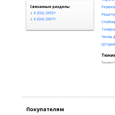
Связанные разделы
Резинов
6 (GG) 2003+
Решетки
6 (GH) 2007+
Спойлер
Тониров
Чехлы д
Шторки 
Тюнин
Тюнинг 
салоне,
сложнос
привлек
Добав
Создать
2012 го
Покупателям
Ш