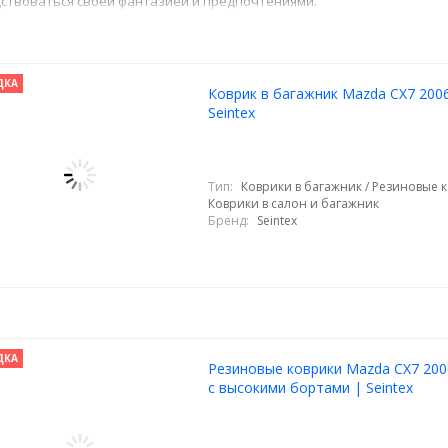
ствоваться своей фантазией и предпочтениями.
ДКА
Коврик в багажник Mazda CX7 2006
Seintex
Тип:
Коврики в багажник / Резиновые к
Коврики в салон и багажник
Бренд:
Seintex
ДКА
Резиновые коврики Mazda CX7 200
с высокими бортами | Seintex