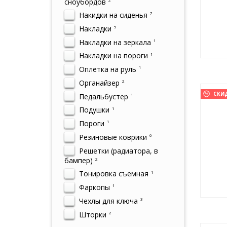
сноубордов
Накидки на сиденья
7
Накладки
5
Накладки на зеркала
1
Накладки на пороги
1
Оплетка на руль
1
Органайзер
2
СКИ
Педальбустер
1
Подушки
1
Пороги
1
Резиновые коврики
6
Решетки (радиатора, в
бампер)
2
Тонировка съемная
1
Фаркопы
1
Чехлы для ключа
3
Шторки
2