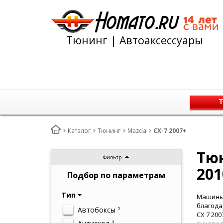
Тюнинг | Автоаксессуары
Т
Каталог
Тюнинг
Mazda
CX-7 2007+
Тюн
Фильтр
201
Подбор по параметрам
Тип
Машины 
благода
Автобоксы
5
СХ 7 20
3