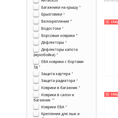
Антискол
руковод
Багажники на крышу
3
Брызговики
2
Велокрепления
4
СКИ
Водостоки
2
Ворсовые коврики
4
Дефлекторы
3
Дефлекторы капота
(мухобойка)
2
ЕВА коврики с бортами
3д
2
Защита картера
3
Защита радиатора
2
Коврики в багажник
3
Коврики в салон и
СКИ
багажник
12
Коврики ЕВА
2
Крепления для лыж и
2