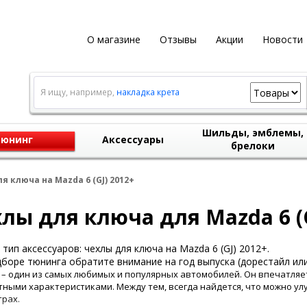
О магазине
Отзывы
Акции
Новости
Я ищу, например,
накладка крета
Шильды, эмблемы,
юнинг
Аксессуары
брелоки
я ключа на Mazda 6 (GJ) 2012+
лы для ключа для Mazda 6 (G
тип аксессуаров: чехлы для ключа на Mazda 6 (GJ) 2012+.
боре тюнинга обратите внимание на год выпуска (дорестайл или
 – один из самых любимых и популярных автомобилей. Он впечатля
ными характеристиками. Между тем, всегда найдется, что можно ул
рах.