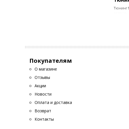
Тюнинг 
салоне,
сложнос
привлек
Добав
Создать
2012 го
Покупателям
Ш
О магазине
“
Отзывы
О
Д
Акции
р
Новости
Т
Оплата и доставка
с
Возврат
При вып
Контакты
– это с