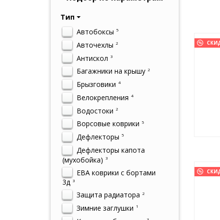
Тип
Автобоксы
5
СКИ
Авточехлы
2
Антискол
3
Багажники на крышу
2
Брызговики
4
Велокрепления
4
Водостоки
2
Ворсовые коврики
5
Дефлекторы
5
Дефлекторы капота
(мухобойка)
3
ЕВА коврики с бортами
СКИ
3д
3
Защита радиатора
2
Зимние заглушки
1
3