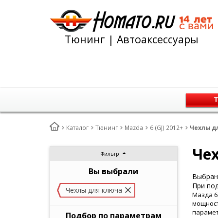
Тюнинг | Автоаксессуары
Т
Каталог
Тюнинг
Mazda
6 (GJ) 2012+
Чехлы дл
Чех
Фильтр
Вы выбрали
Выбран 
При под
Чехлы для ключа
Мазда 6
мощност
парамет
Подбор по параметрам