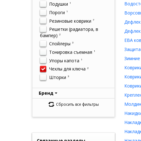
Водосто
Подушки
1
Пороги
1
Ворсовы
Резиновые коврики
7
Дефлект
Решетки (радиатора, в
Дефлект
бампер)
2
ЕВА ков
Спойлеры
3
Защита 
Тонировка съемная
1
Зимние 
Упоры капота
1
Коврики
Чехлы для ключа
2
Коврики
Шторки
3
Коврики
Бренд
Креплен
Молдинг
Сбросить все фильтры
Накидки
Накладк
Накладк
Связанные разделы
Накладк