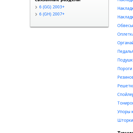
6 (GG) 2003+
Накладк
6 (GH) 2007+
Накладк
Обвесы 
Оплетка
Органай
Педальб
Подушки
Пороги 
Резинов
Решетки
Спойлер
Тониров
Упоры к
Шторки 
Тюнин