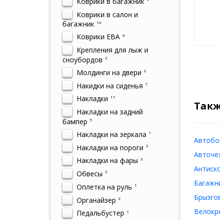
Коврики в багажник
Коврики в салон и
багажник
16
Коврики ЕВА
4
Крепления для лыж и
сноубордов
2
Молдинги на двери
2
Накидки на сиденья
7
Накладки
17
Такж
Накладки на задний
бампер
5
Накладки на зеркала
1
Автобок
Накладки на пороги
3
Авточех
Накладки на фары
3
Антиско
Обвесы
5
Багажни
Оплетка на руль
1
Брызгов
Органайзер
2
Велокре
Педальбустер
1