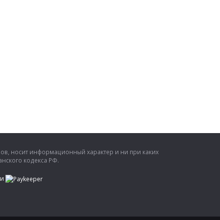
ров, носит информационный характер и ни при каких
нского кодекса РФ.
ти