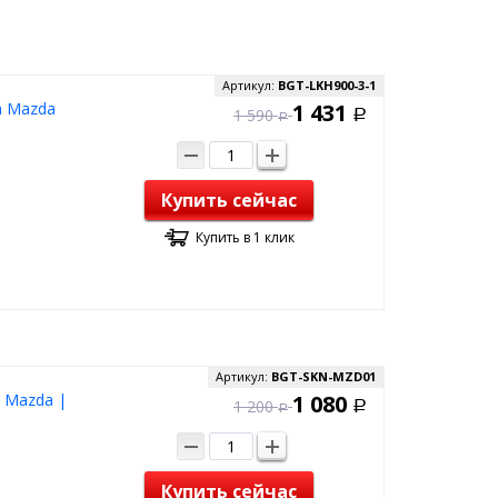
Артикул:
BGT-LKH900-3-1
а Mazda
1 431
1 590
Р
Р
Купить сейчас
Купить в 1 клик
Артикул:
BGT-SKN-MZD01
 Mazda |
1 080
1 200
Р
Р
Купить сейчас