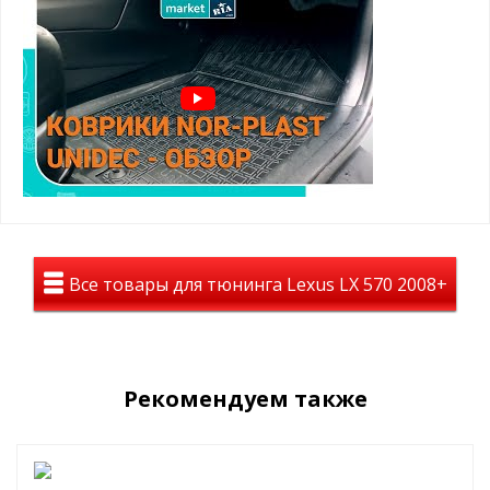
Они безвредны для здоровья, эластичные и износостойки,
отлично зарекомендовали себя в суровых условиях
России
(реагенты, грязь, холод, жара)
высокие бортики 2-3 см
легко чистить
точно повторяет форму
не пахнут
не деформируются
работает от -50 до +50 градусов
малый вес
гибкость материала
не подвержены хим. веществам
Все товары для тюнинга Lexus LX 570 2008+
Текстильные коврики на Lexus LX 570
2009+/2013+/2015+
Текстильные (велюровые) коврики, как правило,
смотрятся в
салоне автомобиля более солидно
. Приятно ставить ноги,
комфортно.
Рекомендуем также
Ковры
не скользят
, надежно фиксируются и спроектированы
под родной крепеж
.
стойки к истиранию
рабочая зона водительского ковра усилена подпятником