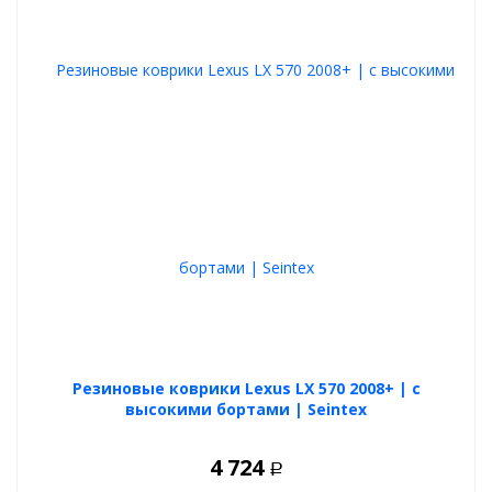
отлично удерживают пыль и влагу
легко чистятся
Выбирайте ковры из своих предпочтений, любой вариант
будет отличной покупкой.
Резиновые коврики Lexus LX 570 2008+ | с
высокими бортами | Seintex
4 724
Р