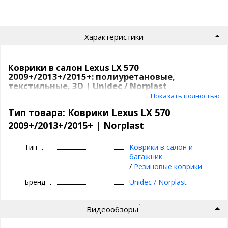
Характеристики
Коврики в салон Lexus LX 570
2009+/2013+/2015+: полиуретановые,
текстильные, 3D | Unidec / Norplast
Показать полностью
Коврики Unidec
в атомобиль от компаниии Норпласт бывают
Тип товара: Коврики Lexus LX 570
из
полиуретана
и
текстиля
.
2009+/2013+/2015+ | Norplast
Полиуретановые коврики для Lexus LX
570 2009+/2013+/2015+
Тип
Коврики в салон и
багажник
Все идут
с бортиками
, сделаны под каждую модель
/
Резиновые коврики
индивидуально,
под родной крепеж
, бывают традиционные
и
3D
(лучше прилегают, больше закрывают).
Бренд
Unidec / Norplast
Коврики сделаны из современного качественного
1
Видеообзоры
композитного материала, внешне напоминают резиновые
коврики с высоким бортиком, но имеют лучшие
эксплуатационные характеристики.