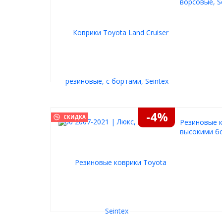
ворсовые, S
-4%
СКИДКА
Резиновые к
высокими бо