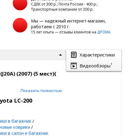
а
СДЕК от 300 р.; Почта России - 400 р.;
Транспортные компании от 300 р.
Мы — надежный интернет-магазин,
работаем с 2010 г.
15 лет опыта — отзывы клиентов на
ДРОМе
Характеристики
1
Видеообзоры
20A) (2007) (5 мест)(
Показать полностью
к Norplast
yota LC-200
ики в багажник
/
новые коврики
/
ики в салон и багажник