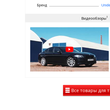
TOYOTA Land Cruiser 200 2007-2011
Бренд
Unide
TOYOTA Land Cruiser 200 2012-2015
TOYOTA Land Cruiser 200 2015-
1
Видеообзоры
TOYOTA Land Cruiser 200 2012-2015
Особенности коврика в багажник 
высокие бортики 2-3 см
легко чистить
точно повторяет форму багажника
не пахнет
не деформируются
работает от -50 до +50 градусов
малый вес
гибкость материала
не подвержен хим. веществам
Все товары для т