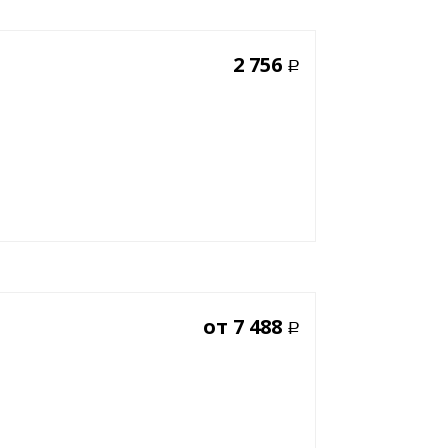
2 756
Р
от
7 488
Р