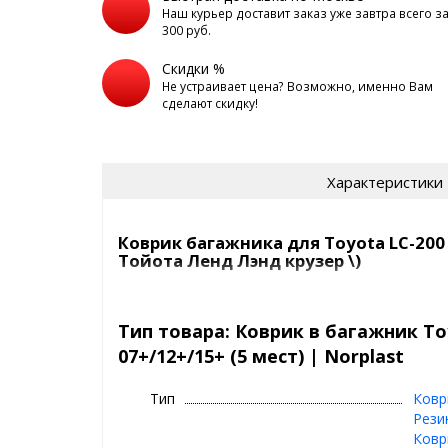
Наш курьер доставит заказ уже завтра всего з
300 руб.
Скидки %
Не устраивает цена? Возможно, именно Вам
сделают скидку!
Характеристики
Коврик багажника для Toyota LC-200 (J
Тойота Ленд Лэнд крузер \)
Полиуретановый автомобильный коврик в багажни
Материал: Полиуретан
Тип товара: Коврик в багажник To
Цвет: Черный
07+/12+/15+ (5 мест) | Norplast
Габариты и вес упаковки: 123х145x2 см, 3.5 кг
Подходит для:
Тип
Ковр
LEXUS LX 2007-2012
Рези
LEXUS LX 2012-2015
Ковр
LEXUS LX 2015-