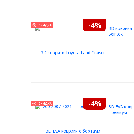
-4%
СКИДКА
3D коврики 
Seintex
-4%
СКИДКА
3D EVA ковр
Премиум