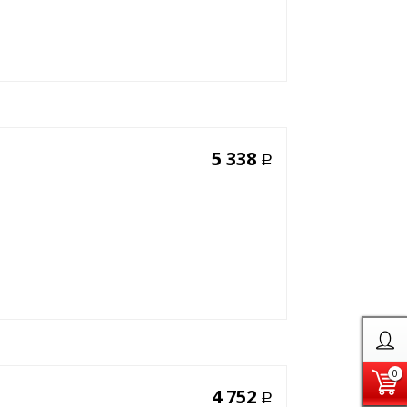
5 338
Р
0
4 752
Р