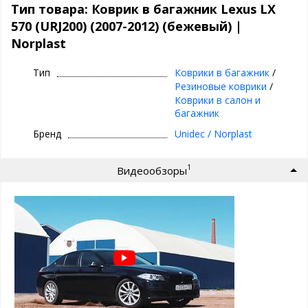
Материал: Полиуретан
Тип товара: Коврик в багажник Lexus LX
Цвет: Бежевый
570 (URJ200) (2007-2012) (бежевый) |
Габариты и вес упаковки: 140х110x1 см, 3.2 кг
Norplast
Подходит для:
LEXUS LX 2007-2012
Тип
Коврики в багажник
/
Особенности коврика в багажник
Резиновые коврики
/
Norplast:
Коврики в салон и
багажник
высокие бортики 2-3 см
Бренд
Unidec / Norplast
легко чистить
точно повторяет форму багажника
не пахнет
1
Видеообзоры
не деформируются
работает от -50 до +50 градусов
малый вес
гибкость материала
не подвержен хим. веществам