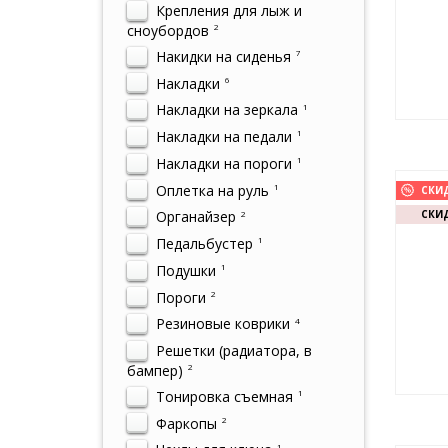
Крепления для лыж и
сноубордов
2
Накидки на сиденья
7
Накладки
6
Накладки на зеркала
1
Накладки на педали
1
Накладки на пороги
1
Оплетка на руль
1
СКИ
СКИД
Органайзер
2
Педальбустер
1
Подушки
1
Пороги
2
Резиновые коврики
4
Решетки (радиатора, в
бампер)
2
Тонировка съемная
1
Фаркопы
2
1