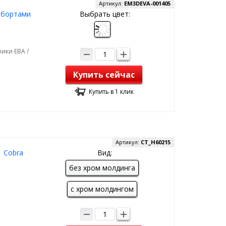
Артикул:
EM3DEVA-001405
с бортами
Выбрать цвет:
ики ЕВА /
Купить сейчас
Купить в 1 клик
Артикул:
CT_H60215
| Cobra
Вид:
без хром молдинга
с хром молдингом