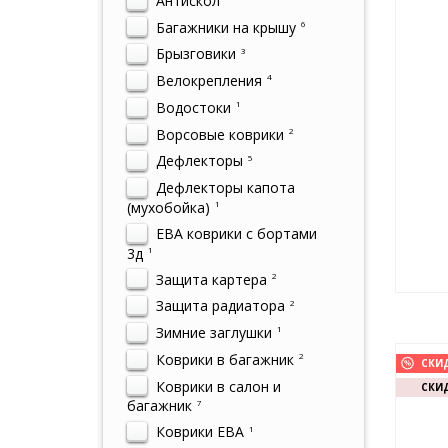
Антискол
Багажники на крышу
6
Брызговики
3
Велокрепления
4
Водостоки
1
Ворсовые коврики
2
Дефлекторы
5
Дефлекторы капота
(мухобойка)
1
ЕВА коврики с бортами
3д
1
Защита картера
2
Защита радиатора
2
Зимние заглушки
1
Коврики в багажник
2
СКИ
Коврики в салон и
СКИД
багажник
7
Коврики ЕВА
1