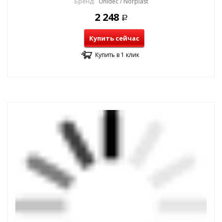
Бренд:
Unidec / Norplast
2 248
Р
Купить сейчас
Купить в 1 клик