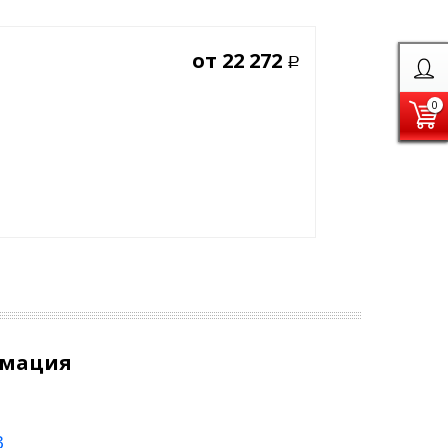
от
22 272
Р
0
рмация
3