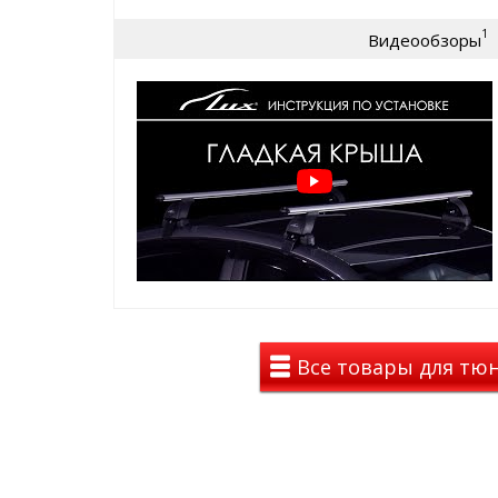
Поперечины багажника ЛЮКС представлены в 3 в
1
1. ПРЯМОУГОЛЬНЫЙ
- усиленный
стально
Видеообзоры
прямоугольного сечения 22х32 мм. покрыты
защиты от коррозии. Для снижения шума пр
закрыт пластиковыми заглушками, а пазы к
резиновыми уплотнителями.
2. ОВАЛЬНЫЙ
-
алюминиевый
профиль ова
мм, с серым анодированным покрытием. Для
с торцов профиль закрыт пластиковыми заг
опор закрыты резиновыми уплотнителями. 
(евро слот) шириной 11 мм для крепления д
умолчанию закрытый резиновым уплотнител
удобен тем, что не позволяет перевозимому
поперечине.
3. КРЫЛОВИДНЫЙ (АЭРО)
- усиленный
алю
аэродинамического крыловидного сечения, 
анодированным покрытием, заметно
умен
движения. Также, для снижения шума, с тор
Все товары для тюни
пластиковыми заглушками, а пазы креплен
уплотнителями. Сверху профиля
имеется Т-
для крепления дополнительных аксессуаро
резиновым уплотнителем. Такой уплотнитель
позволяет перевозимому грузу скользить п
Инновационная мягкая оболочка стальных адапте