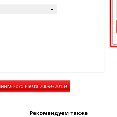
ариантах профилей:
й
оцинкованный профиль
й черным пластиком для
и движении, с торцов профиль
репления опор закрыты
льного сечения, шириной 52
 снижения шума при движении,
лушками, а пазы крепления
Сверху профиля
имеется Т-паз
ополнительных аксессуаров, по
ем. Такой уплотнитель
 грузу скользить по
миниевый
профиль овального
шириной 82 мм, с черным
ьшающий шум
во время
цов профиль закрыт
нга Ford Fiesta 2009+/2013+
ия опор закрыты резиновыми
паз
(евро слот) шириной 11 мм
в, по умолчанию закрытый
 удобен тем, что не
о поперечине.
Рекомендуем также
ров LUX позволяет надёжно