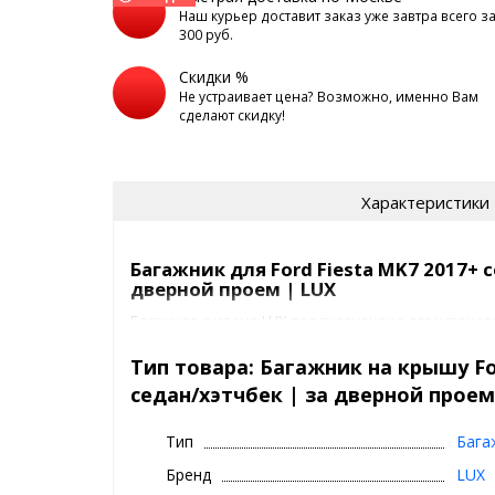
Наш курьер доставит заказ уже завтра всего з
300 руб.
Скидки %
Не устраивает цена? Возможно, именно Вам
сделают скидку!
Характеристики
Багажник для Ford Fiesta MK7 2017+ с
дверной проем | LUX
Багажная система LUX предназначена для установки
седан/хэтчбек | за дверной проем на крышу авто
Крепежные элементы жестко фиксируют багажник
Тип товара: Багажник на крышу Fo
Для предотвращения повреждения лакокрасочног
седан/хэтчбек | за дверной проем
элементы покрыты специальным полиуретановым 
Багажник ЛЮКС представляет собой
Тип
Бага
2 поперечины
Бренд
LUX
4 адаптера под ваш авто