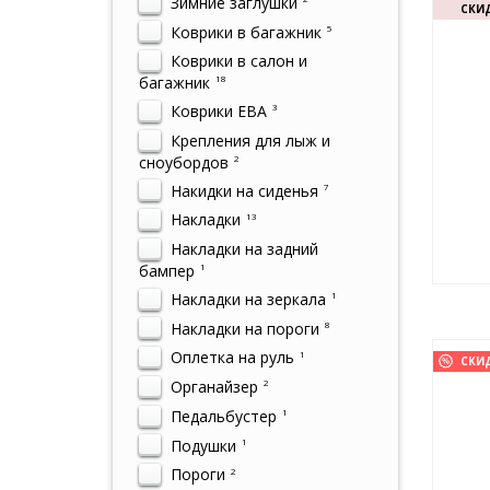
Зимние заглушки
СКИД
Коврики в багажник
5
Коврики в салон и
багажник
18
Коврики ЕВА
3
Крепления для лыж и
сноубордов
2
Накидки на сиденья
7
Накладки
13
Накладки на задний
бампер
1
Накладки на зеркала
1
Накладки на пороги
8
Оплетка на руль
1
СКИ
Органайзер
2
Педальбустер
1
Подушки
1
Пороги
2