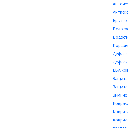
Авточех
Антиско
Брызгов
Велокре
Водосто
Ворсовы
Дефлект
Дефлект
ЕВА ков
Защита 
Защита 
Зимние 
Коврики
Коврики
Коврики