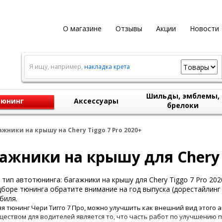
О магазине
Отзывы
Акции
Новости
Я ищу, например,
накладка крета
Шильды, эмблемы,
юнинг
Аксессуары
брелоки
ажники на крышу на Chery Tiggo 7 Pro 2020+
ажники на крышу для Chery T
тип автотюнинга: багажники на крышу для Chery Tiggo 7 Pro 202
боре тюнинга обратите внимание на год выпуска (дорестайлинг 
биля.
я тюнинг Чери Тигго 7 Про, можно улучшить как внешний вид этого а
еством для водителей является то, что часть работ по улучшени