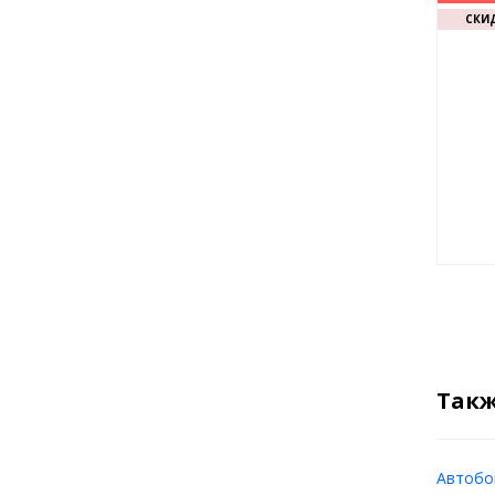
СКИД
Такж
Автобок