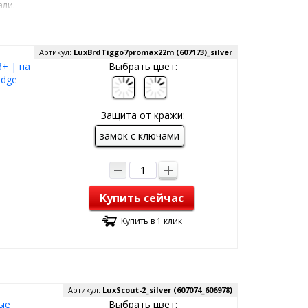
али.
Артикул:
LuxBrdTiggo7promax22m (607173)_silver
+ | на
Выбрать цвет:
idge
Защита от кражи:
замок с ключами
Купить сейчас
Купить в 1 клик
Артикул:
LuxScout-2_silver (607074_606978)
ые
Выбрать цвет: