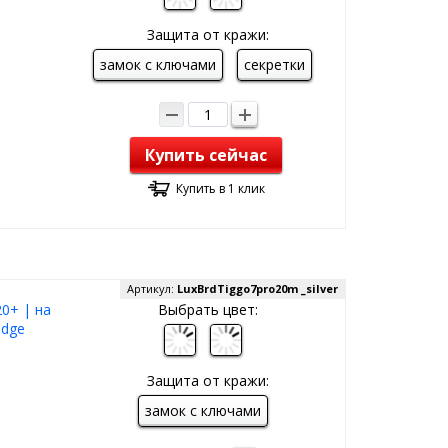
Защита от кражи:
замок с ключами
секретки
Купить сейчас
Купить в 1 клик
Артикул:
LuxBrdTiggo7pro20m _silver
20+ | на
Выбрать цвет:
idge
Защита от кражи:
замок с ключами