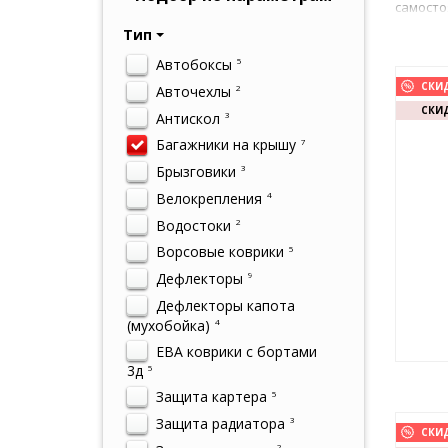
самосто
Тип
Автобоксы
5
СКИ
Авточехлы
2
СКИД
Антискол
3
Багажники на крышу
7
Брызговики
3
Велокрепления
4
Водостоки
2
Ворсовые коврики
5
Дефлекторы
9
Дефлекторы капота
(мухобойка)
4
ЕВА коврики с бортами
3д
5
Защита картера
5
Защита радиатора
3
СКИ
2