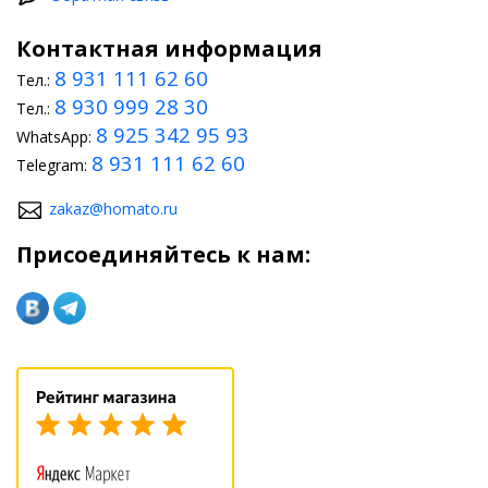
достаточно использовать специальный уплотнитель. Многие
автолюбители выполняют улучшение оптики, что
Контактная информация
обеспечивает более комфортную и безопасную езду, а также
устанавливают спойлер. Кроме того, в магазине доступно много
8 931 111 62 60
Тел.:
аксессуаров, которые всегда можно купить для преображения
8 930 999 28 30
своего авто.
Тел.:
8 925 342 95 93
WhatsApp:
8 931 111 62 60
Telegram:
zakaz@homato.ru
Присоединяйтесь к нам: