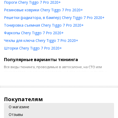
Пороги Chery Tiggo 7 Pro 2020+
Резиновые коврики Chery Tiggo 7 Pro 2020+
Решетки (радиатора, в бампер) Chery Tiggo 7 Pro 2020+
Тонировка съемная Chery Tiggo 7 Pro 2020+
Фаркопы Chery Tiggo 7 Pro 2020+
Чехлы для ключа Chery Tiggo 7 Pro 2020+
Шторки Chery Tiggo 7 Pro 2020+
Популярные варианты тюнинга
Все виды тюнинга, проводимые в автосалоне, на СТО или
самостоятельно, можно разделить на две основные группы:
Тюнинг салона. Он предусматривает использование
новых накидок на сиденье, ковриков и т. д. Если такие
действия можно выполнить своими руками, то для более
серьезных работ потребуются услуги специалиста,
Покупателям
например, при необходимости установки
электростеклоподъемника.
О магазине
Отзывы
Внешний тюнинг. Зачастую это установка