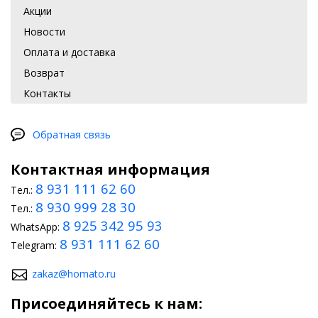
дополнительных элементов корпуса, например, защиты
Акции
радиатора, антискола для крыши и пр.
Новости
Такие задачи лучше доверить специалистам, так как здесь
Оплата и доставка
потребуются специальные инструменты.
Возврат
Что можно сделать самому?
Контакты
Что касается возможности провести тюнинг Chery Tiggo 7 Pro
2020 2021 2022 собственными усилиями, то сюда также могут
входить мероприятия по улучшению шумоизоляции. Для этого
Обратная связь
достаточно использовать специальный уплотнитель. Многие
автолюбители выполняют улучшение оптики, что
Контактная информация
обеспечивает более комфортную и безопасную езду, а также
устанавливают спойлер. Кроме того, в магазине доступно много
8 931 111 62 60
Тел.:
аксессуаров, которые всегда можно купить для преображения
8 930 999 28 30
своего авто.
Тел.:
8 925 342 95 93
WhatsApp:
8 931 111 62 60
Telegram:
zakaz@homato.ru
Присоединяйтесь к нам: