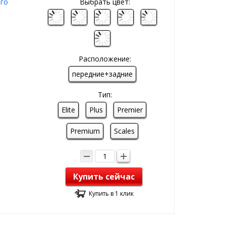
ого
Выбрать цвет:
Расположение:
передние+задние
Тип:
Elite
Plus
Premier
Premium
Scales
Купить сейчас
Купить в 1 клик