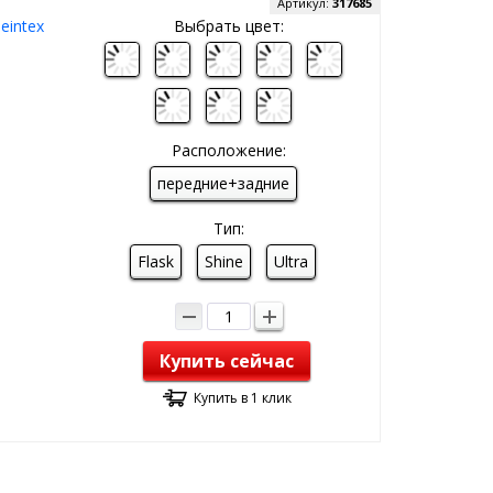
Артикул:
317685
eintex
Выбрать цвет:
Расположение:
передние+задние
Тип:
Flask
Shine
Ultra
Купить сейчас
Купить в 1 клик