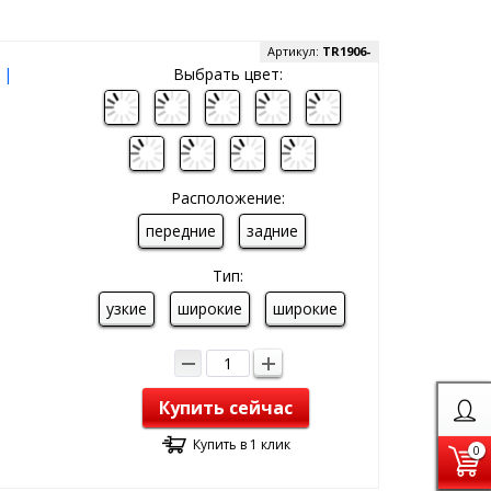
Артикул:
TR1906-
 |
Выбрать цвет:
Расположение:
передние
задние
Тип:
узкие
широкие
широкие
Купить сейчас
Купить в 1 клик
0