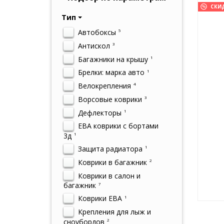
СКИ
Тип
Автобоксы
5
Антискол
3
Багажники на крышу
1
Брелки: марка авто
1
Велокрепления
4
Ворсовые коврики
3
Дефлекторы
1
ЕВА коврики с бортами
3д
1
Защита радиатора
1
Коврики в багажник
2
Коврики в салон и
багажник
7
Коврики ЕВА
1
Крепления для лыж и
сноубордов
2