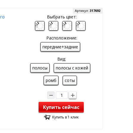
Артикул:
317692
ого
Выбрать цвет:
Расположение:
передние+задние
Вид:
полосы
полосы с кожей
ромб
соты
Купить сейчас
Купить в 1 клик