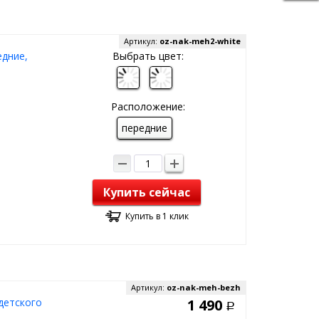
Артикул:
oz-nak-meh2-white
едние,
Выбрать цвет:
Расположение:
передние
Купить сейчас
Купить в 1 клик
Артикул:
oz-nak-meh-bezh
детского
1 490
Р