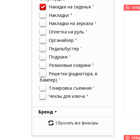
Накидки на сиденья
7
СКИ
Накладки
4
Накладки на зеркала
1
Оплетка на руль
1
Органайзер
2
Педальбустер
1
Подушки
1
Резиновые коврики
3
Решетки (радиатора, в
бампер)
1
Тонировка съемная
1
Чехлы для ключа
5
Бренд
Сбросить все фильтры
СКИ