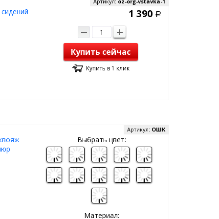
Артикул:
oz-org-vstavka-1
 сидений
1 390
Р
Купить сейчас
Купить в 1 клик
Артикул:
ОШК
аквояж
Выбрать цвет:
люр
Материал: