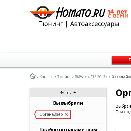
Тюнинг | Автоаксессуары
Т
Каталог
Тюнинг
BMW
4 F32 2013+
Органайзе
Орг
Фильтр
Вы выбрали
Выбран 
При под
Органайзер
Подбор по параметрам