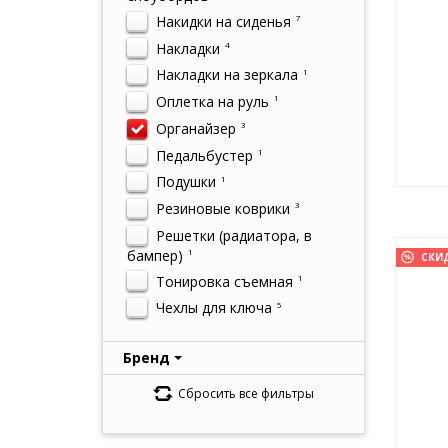
Накидки на сиденья
7
Накладки
4
Накладки на зеркала
1
Оплетка на руль
1
Органайзер
3
Педальбустер
1
Подушки
1
Резиновые коврики
3
Решетки (радиатора, в
бампер)
1
СКИ
Тонировка съемная
1
Чехлы для ключа
5
Бренд
Сбросить все фильтры