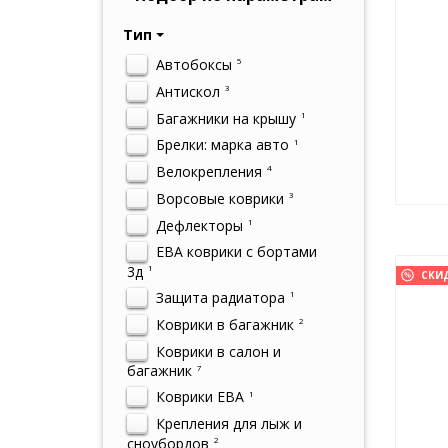
Тип
Автобоксы
5
Антискол
3
Багажники на крышу
1
Брелки: марка авто
1
Велокрепления
4
Ворсовые коврики
3
Дефлекторы
1
ЕВА коврики с бортами
3д
1
СКИ
Защита радиатора
1
Коврики в багажник
2
Коврики в салон и
багажник
7
Коврики ЕВА
1
Крепления для лыж и
сноубордов
2